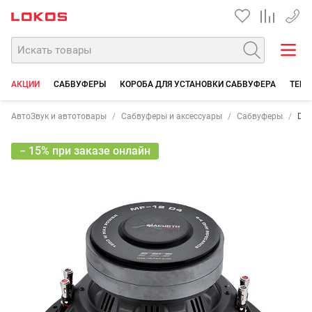
+7 90
АКЦИИ
САБВУФЕРЫ
КОРОБА ДЛЯ УСТАНОВКИ САБВУФЕРА
ТЕРМ
АвтоЗвук и автотовары
Сабвуферы и аксессуары
Сабвуферы
Dea
− 15% при заказе онлайн