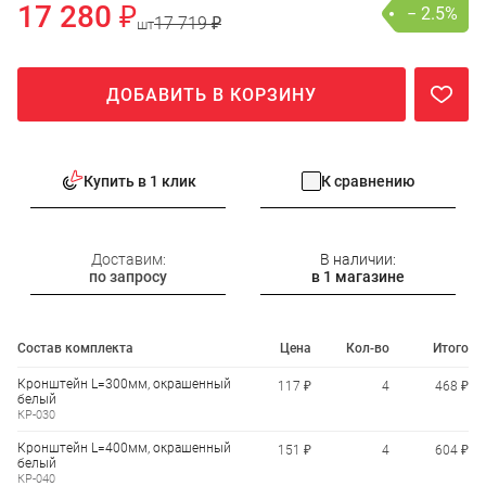
17 280 ₽
− 2.5%
17 719 ₽
шт
ДОБАВИТЬ В КОРЗИНУ
Купить в 1 клик
К сравнению
Доставим:
В наличии:
по запросу
в 1 магазине
Состав комплекта
Цена
Кол-во
Итого
Кронштейн L=300мм, окрашенный
117 ₽
4
468 ₽
белый
КР-030
Кронштейн L=400мм, окрашенный
151 ₽
4
604 ₽
белый
КР-040