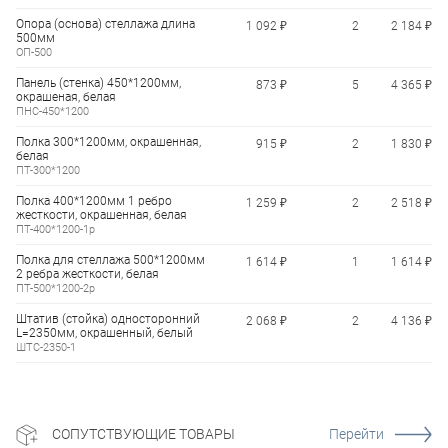
Опора (основа) стеллажа длина
1 092 ₽
2
2 184 ₽
500мм
ОП-500
Панель (стенка) 450*1200мм,
873 ₽
5
4 365 ₽
окрашеная, белая
ПНС-450*1200
Полка 300*1200мм, окрашенная,
915 ₽
2
1 830 ₽
белая
ПТ-300*1200
Полка 400*1200мм 1 ребро
1 259 ₽
2
2 518 ₽
жесткости, окрашенная, белая
ПТ-400*1200-1р
Полка для стеллажа 500*1200мм
1 614 ₽
1
1 614 ₽
2 ребра жесткости, белая
ПТ-500*1200-2р
Штатив (стойка) односторонний
2 068 ₽
2
4 136 ₽
L=2350мм, окрашенный, белый
ШТС-2350-1
СОПУТСТВУЮЩИЕ ТОВАРЫ
Перейти