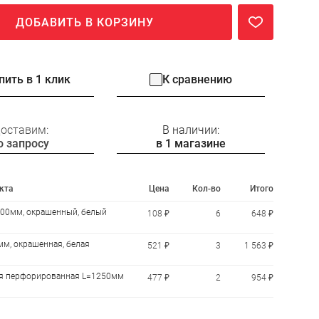
ДОБАВИТЬ В КОРЗИНУ
пить в 1 клик
К сравнению
оставим:
В наличии:
о запросу
в 1 магазине
кта
Цена
Кол-во
Итого
00мм, окрашенный, белый
108 ₽
6
648 ₽
мм, окрашенная, белая
521 ₽
3
1 563 ₽
ая перфорированная L=1250мм
477 ₽
2
954 ₽