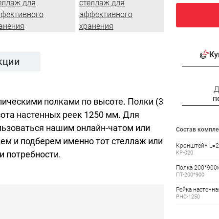
Ку
кции
Д
п
ическими полками по высоте. Полки (3
сота настенных реек 1250 мм. Для
льзоваться нашим онлайн-чатом или
Состав компле
аем и подберем именно тот стеллаж или
Кронштейн L=2
и потребности.
КР-020
Полка 200*900
ПТ-200*900
Рейка настенн
РНС-1250