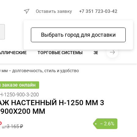
×
Оставить заявку
+7 351 723-03-42
Выбрать город для доставки
Войти
Избранное
Сравнение
Корзина
АЛЛИЧЕСКИЕ
ТОРГОВЫЕ СИСТЕМЫ
ЗЕРКАЛА ДЛЯ МАГА
 мм – долговечность, стиль и удобство
65 ₽
 084 ₽
− 2.6%
В КОРЗИНУ
шт
онлайн
и заказе онлайн
Н-1250-900-3-200
АЖ НАСТЕННЫЙ H-1250 ММ 3
 900Х200 ММ
₽
− 2.6%
3 165 ₽
шт