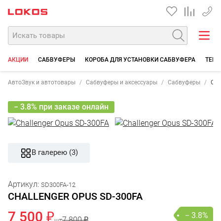
+7 90
АКЦИИ
САБВУФЕРЫ
КОРОБА ДЛЯ УСТАНОВКИ САБВУФЕРА
ТЕРМ
АвтоЗвук и автотовары
Сабвуферы и аксессуары
Сабвуферы
Cha
− 3.8% при заказе онлайн
В галерею (3)
Артикул:
SD300FA-12
CHALLENGER OPUS SD-300FA
7 500 ₽
− 3.8%
7 800 ₽
шт