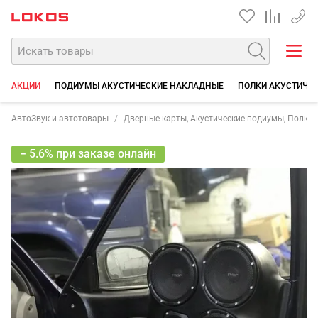
+7 90
АКЦИИ
ПОДИУМЫ АКУСТИЧЕСКИЕ НАКЛАДНЫЕ
ПОЛКИ АКУСТИЧЕ
АвтоЗвук и автотовары
Дверные карты, Акустические подиумы, Полки
− 5.6% при заказе онлайн