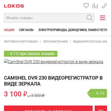
+7 90
АКЦИИ
СИГНАЛЫ
ЭЛЕКТРОПРИВОДЫ, ДОВОДЧИКИ, ЛАМБО ПЕТЛИ
АвтоЗвук и автотовары
Автоэлектроника
Видеорегистраторы, рада
− 6.1% при заказе онлайн
CAMSHEL DVR 230 ВИДЕОРЕГИСТРАТОР В
ВИДЕ ЗЕРКАЛА
3 100 ₽
− 6.1%
3 300 ₽
шт