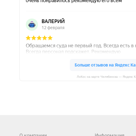
ЛоКос на карте Челябинска — Яндекс 
О компании
Информация