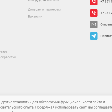
+7 351 
Дилерам и партнерам
+7 351 
Вакансии
Отправ
Написат
овара
 обработки
т исключительно информационный характер и ни при каких условиях не яв
и другие технологии для обеспечения функциональности сайта и
овательского опыта. Продолжая использовать сайт, вы соглашаете