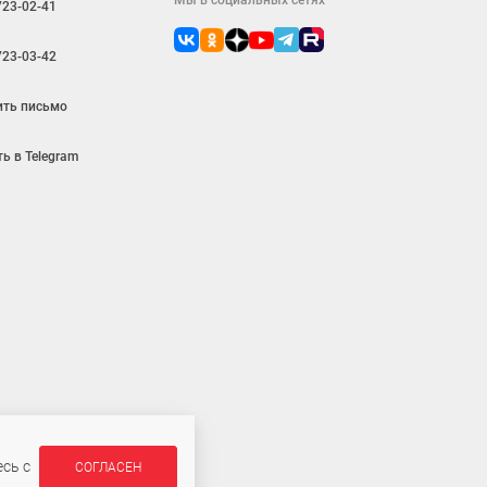
Мы в социальных сетях
723-02-41
723-03-42
ить письмо
ь в Telegram
ляется публичной офертой
сь с
СОГЛАСЕН