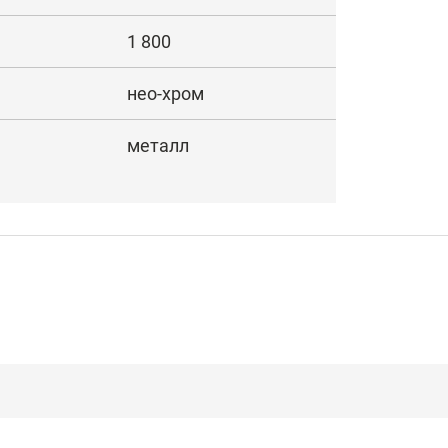
1 800
нео-хром
металл