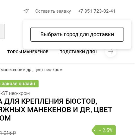
×
Оставить заявку
+7 351 723-02-41
Выбрать город для доставки
Войти
Избранное
Сравнение
Корзина
ТОРСЫ МАНЕКЕНОВ
ПОДСТАВКИ ДЛЯ МАНЕКЕНОВ
Н
манекенов и др., цвет нео-хром
1 015 ₽
990 ₽
− 2.5%
В КОРЗИНУ
шт
онлайн
и заказе онлайн
-ST нео-хром
 ДЛЯ КРЕПЛЕНИЯ БЮСТОВ,
ЖНЫХ МАНЕКЕНОВ И ДР., ЦВЕТ
РОМ
− 2.5%
1 015 ₽