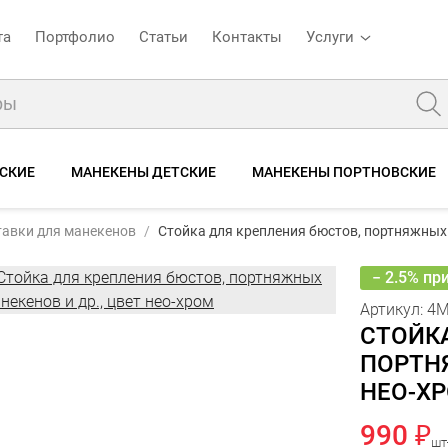
та
Портфолио
Статьи
Контакты
Услуги
СКИЕ
МАНЕКЕНЫ ДЕТСКИЕ
МАНЕКЕНЫ ПОРТНОВСКИЕ
:
4M-ST нео-хром
авки для манекенов
Стойка для крепления бюстов, портняжных 
Стойка для крепления бюстов, портняжных манекенов и др., цвет нео-хром
Описание
Характеристики
Отзывы
− 2.5% пр
Артикул:
4M
СТОЙКА
ПОРТНЯ
НЕО-Х
990 ₽
шт