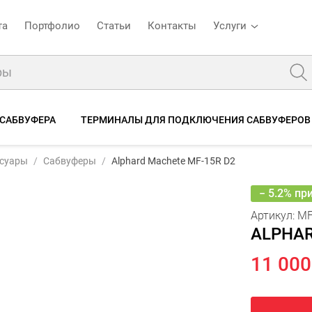
та
Портфолио
Статьи
Контакты
Услуги
 САБВУФЕРА
ТЕРМИНАЛЫ ДЛЯ ПОДКЛЮЧЕНИЯ САБВУФЕРОВ
11 60
D2
ссуары
Сабвуферы
Alphard Machete MF-15R D2
11
тики
Отзывы
− 5.2% пр
Артикул:
MF
ALPHAR
11 000