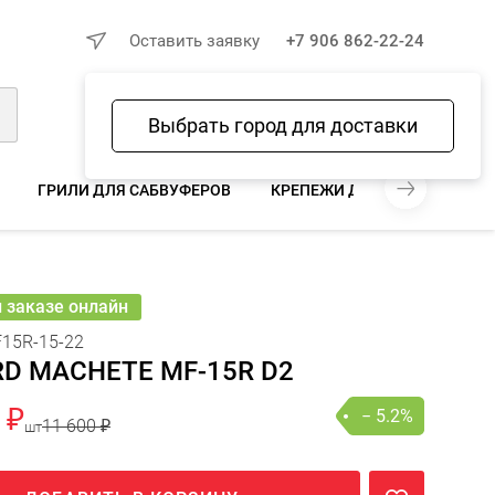
×
Оставить заявку
+7 906 862-22-24
Выбрать город для доставки
Войти
Избранное
Сравнение
Корзина
ГРИЛИ ДЛЯ САБВУФЕРОВ
КРЕПЕЖИ ДЛЯ САБВУФЕРА
0 ₽
 000 ₽
− 5.2%
В КОРЗИНУ
шт
онлайн
и заказе онлайн
15R-15-22
D MACHETE MF-15R D2
 ₽
− 5.2%
11 600 ₽
шт