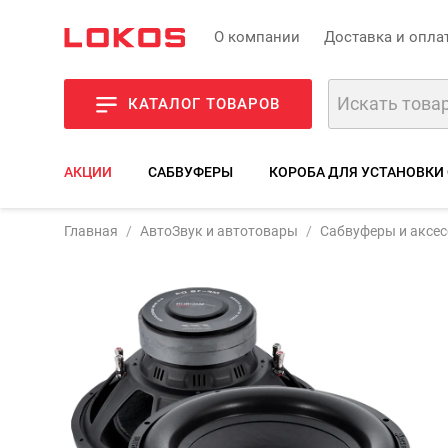
О компании
Доставка и опла
КАТАЛОГ ТОВАРОВ
АКЦИИ
САБВУФЕРЫ
КОРОБА ДЛЯ УСТАНОВКИ
Артикул:
MF15R-15-22
Alphard Machete MF-15R 
Главная
АвтоЗвук и автотовары
Сабвуферы и аксе
Фото
Описание
Характерис