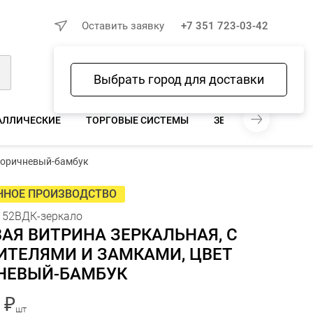
×
Оставить заявку
+7 351 723-03-42
Выбрать город для доставки
Войти
Избранное
Сравнение
Корзина
АЛЛИЧЕСКИЕ
ТОРГОВЫЕ СИСТЕМЫ
ЗЕРКАЛА ДЛЯ МАГА
 коричневый-бамбук
43 100 ₽
В КОРЗИНУ
шт
ННОЕ ПРОИЗВОДСТВО
152ВДК-зеркало
АЯ ВИТРИНА ЗЕРКАЛЬНАЯ, С
ИТЕЛЯМИ И ЗАМКАМИ, ЦВЕТ
НЕВЫЙ-БАМБУК
 ₽
шт