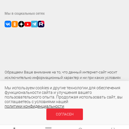
Мы в социальных сетях
Обращаем Ваше внимание на то, что данный интернет-сайт носит
исключительно информационный характер и ни при каких условиях
не является публичной офертой
Мы используем cookies и другие технологии для обеспечения
функциональности сайта и улучшения вашего
пользовательского опыта. Продолжая использовать сайт, вы
2015 – 2026 © ООО «Локос»
соглашаетесь с условиями нашей
политики конфиденциальности
16 500 ₽
СОГЛАСЕН
В КОРЗИНУ
шт