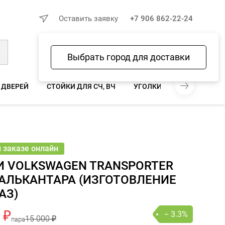
×
Оставить заявку
+7 906 862-22-24
Выбрать город для доставки
Войти
Избранное
Сравнение
Корзина
 ДВЕРЕЙ
СТОЙКИ ДЛЯ СЧ, ВЧ
УГОЛКИ ДЛЯ СЧ, ВЧ
П
₽
500 ₽
− 3.3%
В КОРЗИНУ
пара
онлайн
и заказе онлайн
И VOLKSWAGEN TRANSPORTER
АЛЬКАНТАРА (ИЗГОТОВЛЕНИЕ
АЗ)
 ₽
− 3.3%
15 000 ₽
пара