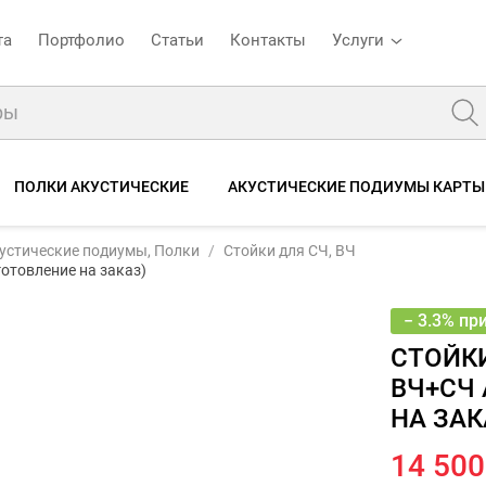
та
Портфолио
Статьи
Контакты
Услуги
ПОЛКИ АКУСТИЧЕСКИЕ
АКУСТИЧЕСКИЕ ПОДИУМЫ КАРТЫ
Стойки Volkswagen Transporter ВЧ+СЧ алькантара (изготовление на заказ)
15 000 
устические подиумы, Полки
Стойки для СЧ, ВЧ
14 
писание
Отзывы
готовление на заказ)
− 3.3% пр
СТОЙК
ВЧ+СЧ 
НА ЗАК
14 500