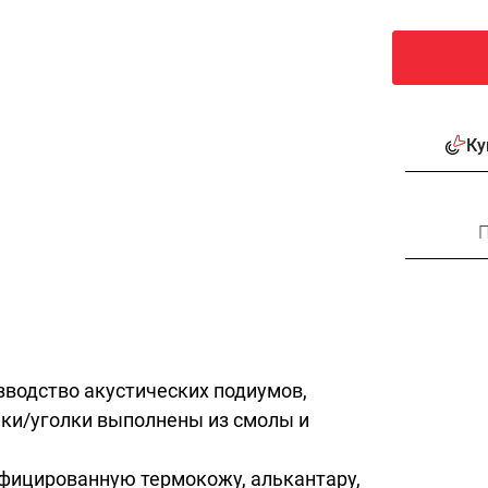
Ку
П
зводство акустических подиумов,
ойки/уголки выполнены из смолы и
фицированную термокожу, алькантару,