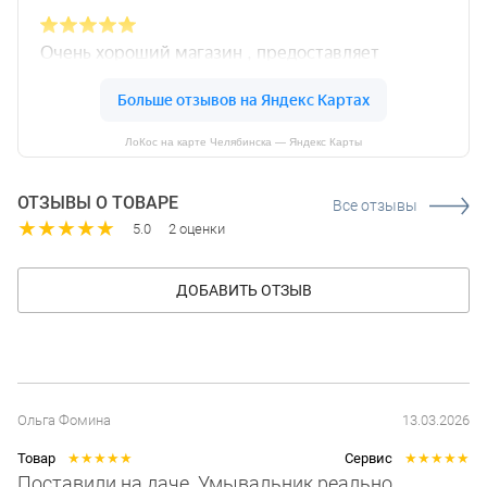
ЛоКос на карте Челябинска — Яндекс Карты
ОТЗЫВЫ О ТОВАРЕ
Все отзывы
★
★
★
★
★
5.0
2 оценки
ДОБАВИТЬ ОТЗЫВ
Ольга Фомина
13.03.2026
Товар
★
★
★
★
★
Сервис
★
★
★
★
★
Поставили на даче. Умывальник реально