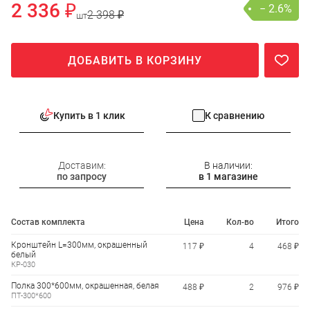
2 336 ₽
− 2.6%
2 398 ₽
шт
ДОБАВИТЬ В КОРЗИНУ
Купить в 1 клик
К сравнению
Доставим:
В наличии:
по запросу
в 1 магазине
Состав комплекта
Цена
Кол-во
Итого
Кронштейн L=300мм, окрашенный
117 ₽
4
468 ₽
белый
КР-030
Полка 300*600мм, окрашенная, белая
488 ₽
2
976 ₽
ПТ-300*600