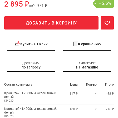
2 895 ₽
− 2.6%
2 971 ₽
шт
ДОБАВИТЬ В КОРЗИНУ
Купить в 1 клик
К сравнению
Доставим:
В наличии:
по запросу
в 1 магазине
Состав комплекта
Цена
Кол-во
Итого
Кронштейн L=300мм, окрашенный
117 ₽
4
468 ₽
белый
КР-030
Кронштейн L=200мм, окрашенный,
108 ₽
2
216 ₽
белый
КР-020