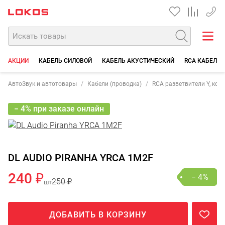
+7 90
АКЦИИ
КАБЕЛЬ СИЛОВОЙ
КАБЕЛЬ АКУСТИЧЕСКИЙ
RCA КАБЕЛИ
АвтоЗвук и автотовары
Кабели (проводка)
RCA разветвители Y, кон
− 4% при заказе онлайн
DL AUDIO PIRANHA YRCA 1M2F
240 ₽
− 4%
250 ₽
шт
ДОБАВИТЬ В КОРЗИНУ