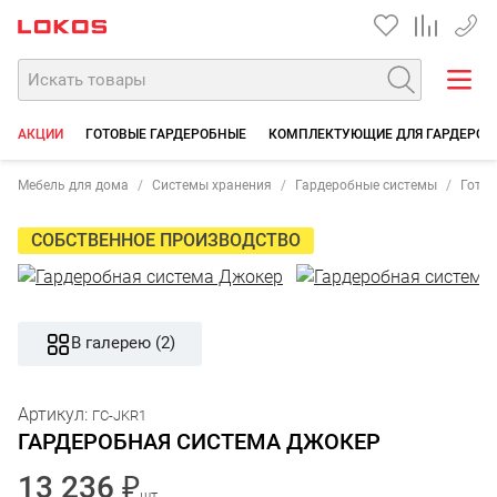
+7 35
АКЦИИ
ГОТОВЫЕ ГАРДЕРОБНЫЕ
КОМПЛЕКТУЮЩИЕ ДЛЯ ГАРДЕРОБ
Мебель для дома
Системы хранения
Гардеробные системы
Гото
СОБСТВЕННОЕ ПРОИЗВОДСТВО
В галерею (2)
Артикул:
ГС-JKR1
ГАРДЕРОБНАЯ СИСТЕМА ДЖОКЕР
13 236 ₽
шт