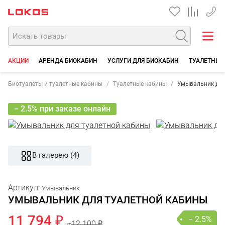
+7 35
АКЦИИ
АРЕНДА БИОКАБИН
УСЛУГИ ДЛЯ БИОКАБИН
ТУАЛЕТНЫЕ
Биотуалеты и туалетные кабины
Туалетные кабины
Умывальник для
− 2.5% при заказе онлайн
В галерею (4)
Артикул:
Умывальник
УМЫВАЛЬНИК ДЛЯ ТУАЛЕТНОЙ КАБИНЫ
11 794 ₽
− 2.5%
12 100 ₽
шт