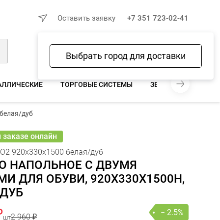
×
Оставить заявку
+7 351 723-02-41
Выбрать город для доставки
Войти
Избранное
Сравнение
Корзина
АЛЛИЧЕСКИЕ
ТОРГОВЫЕ СИСТЕМЫ
ЗЕРКАЛА ДЛЯ МАГА
60 ₽
 белая/дуб
 886 ₽
− 2.5%
В КОРЗИНУ
шт
онлайн
и заказе онлайн
О2 920х330х1500 белая/дуб
О НАПОЛЬНОЕ С ДВУМЯ
И ДЛЯ ОБУВИ, 920Х330Х1500Н,
/ДУБ
₽
− 2.5%
2 960 ₽
шт