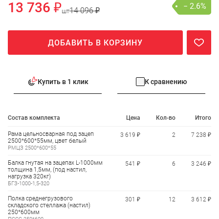
13 736 ₽
− 2.6%
14 096 ₽
шт
ДОБАВИТЬ В КОРЗИНУ
Купить в 1 клик
К сравнению
Состав комплекта
Цена
Кол-во
Итого
Рама цельносварная под зацеп
3 619 ₽
2
7 238 ₽
2500*600*55мм, цвет белый
РМЦЗ 2500*600*55
Балка гнутая на зацепах L-1000мм
541 ₽
6
3 246 ₽
толщина 1,5мм, (под настил,
нагрузка 320кг)
БГЗ-1000-1,5-320
Полка среднегрузового
301 ₽
12
3 612 ₽
складского стеллажа (настил)
250*600мм