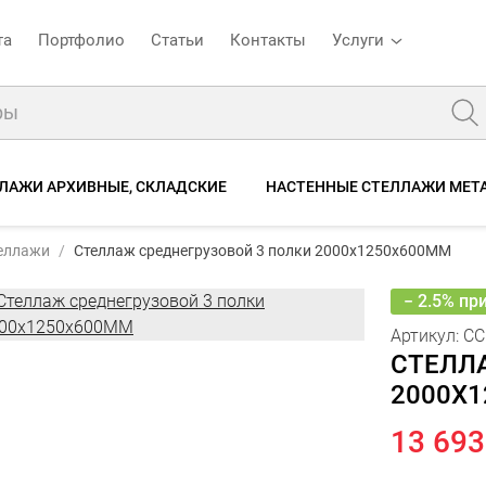
та
Портфолио
Статьи
Контакты
Услуги
ЛАЖИ АРХИВНЫЕ, СКЛАДСКИЕ
НАСТЕННЫЕ СТЕЛЛАЖИ МЕТ
0*1250*600-3п
14 04
Стеллаж среднегрузовой 3 полки 2000x1250x600ММ
теллажи
Стеллаж среднегрузовой 3 полки 2000x1250x600ММ
13
е
Характеристики
Отзывы
− 2.5% пр
Артикул:
СС
СТЕЛЛ
2000X
13 693