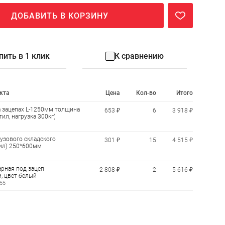
ДОБАВИТЬ В КОРЗИНУ
пить в 1 клик
К сравнению
кта
Цена
Кол-во
Итого
а зацепах L-1250мм толщина
653 ₽
6
3 918 ₽
тил, нагрузка 300кг)
узового складского
301 ₽
15
4 515 ₽
тил) 250*600мм
рная под зацеп
2 808 ₽
2
5 616 ₽
, цвет белый
55