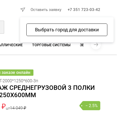
×
Оставить заявку
+7 351 723-03-42
Выбрать город для доставки
Войти
Избранное
Сравнение
Корзина
АЛЛИЧЕСКИЕ
ТОРГОВЫЕ СИСТЕМЫ
ЗЕРКАЛА ДЛЯ МАГА
9 ₽
 693 ₽
− 2.5%
В КОРЗИНУ
шт
онлайн
и заказе онлайн
Г-2000*1250*600-3п
АЖ СРЕДНЕГРУЗОВОЙ 3 ПОЛКИ
1250X600ММ
 ₽
− 2.5%
14 049 ₽
шт