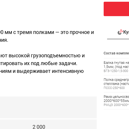
0 мм с тремя полками — это прочное и
Ку
ния.
Состав компле
ают высокой грузоподъемностью и
тировать их под любые задачи.
Балка гнутая н
1,5мм, (под нас
ениям и выдерживает интенсивную
БГЗ-1250-1,5-300
Полка среднегр
стеллажа (нас
ПССС-250*600
Рама цельносва
2000*600*55мм
РМЦЗ 2000*600*
2 000