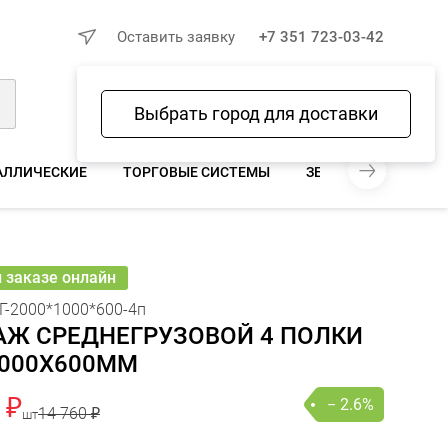
×
Оставить заявку
+7 351 723-03-42
Выбрать город для доставки
Войти
Избранное
Сравнение
Корзина
АЛЛИЧЕСКИЕ
ТОРГОВЫЕ СИСТЕМЫ
ЗЕРКАЛА ДЛЯ МАГА
0 ₽
 380 ₽
− 2.6%
В КОРЗИНУ
шт
онлайн
и заказе онлайн
Г-2000*1000*600-4п
АЖ СРЕДНЕГРУЗОВОЙ 4 ПОЛКИ
1000X600ММ
 ₽
− 2.6%
14 760 ₽
шт