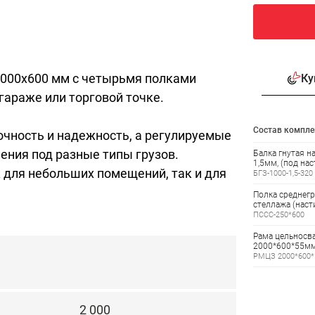
1000x600 мм с четырьмя полками
Ку
 гараже или торговой точке.
Состав компле
очность и надежность, а регулируемые
ения под разные типы грузов.
Балка гнутая н
1,5мм, (под нас
 для небольших помещений, так и для
БГЗ-1000-1,5-320
Полка среднегр
стеллажа (нас
ПССС-250*600
Рама цельносва
2000*600*55мм
РМЦЗ 2000*600*
2 000