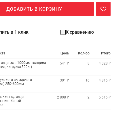
ДОБАВИТЬ В КОРЗИНУ
пить в 1 клик
К сравнению
кта
Цена
Кол-во
Итого
а зацепах L-1000мм толщина
541 ₽
8
4 328 ₽
тил, нагрузка 320кг)
узового складского
301 ₽
16
4 816 ₽
тил) 250*600мм
рная под зацеп
2 808 ₽
2
5 616 ₽
, цвет белый
55