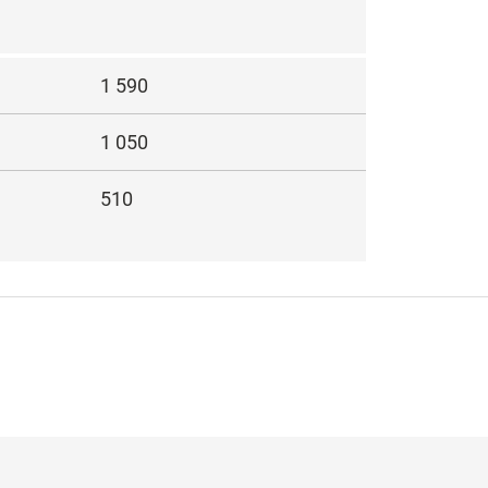
1 590
1 050
510