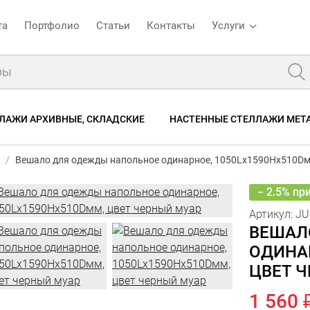
та
Портфолио
Статьи
Контакты
Услуги
ЛАЖИ АРХИВНЫЕ, СКЛАДСКИЕ
НАСТЕННЫЕ СТЕЛЛАЖИ МЕТ
кул:
JUNO-01 чёрный муар
Вешало для одежды напольное одинарное, 1050Lх1590Hx510Dм
1 6
Вешало для одежды напольное одинарное, 1050Lх1590Hx510Dмм, цвет черный муар
1
о
Описание
Характеристики
Отзывы
− 2.5% пр
Артикул:
JU
ВЕШАЛ
ОДИНАР
ЦВЕТ 
1 560 