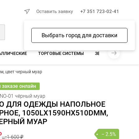
×
Оставить заявку
+7 351 723-02-41
Выбрать город для доставки
Войти
Избранное
Сравнение
Корзина
АЛЛИЧЕСКИЕ
ТОРГОВЫЕ СИСТЕМЫ
ЗЕРКАЛА ДЛЯ МАГА
м, цвет черный муар
00 ₽
 560 ₽
− 2.5%
В КОРЗИНУ
шт
онлайн
и заказе онлайн
NO-01 чёрный муар
О ДЛЯ ОДЕЖДЫ НАПОЛЬНОЕ
НОЕ, 1050LХ1590HX510DММ,
ЧЕРНЫЙ МУАР
₽
− 2.5%
1 600 ₽
шт