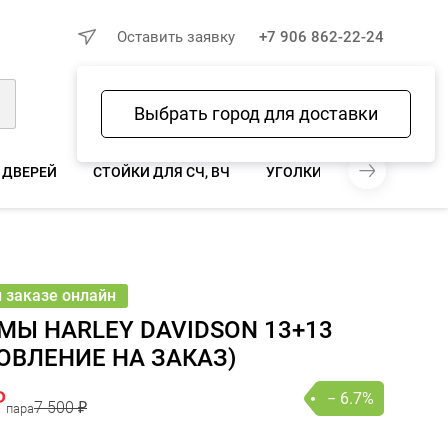
×
Оставить заявку
+7 906 862-22-24
Выбрать город для доставки
Войти
Избранное
Сравнение
Корзина
 ДВЕРЕЙ
СТОЙКИ ДЛЯ СЧ, ВЧ
УГОЛКИ ДЛЯ СЧ, ВЧ
П
 ₽
000 ₽
− 6.7%
В КОРЗИНУ
пара
онлайн
и заказе онлайн
Ы HARLEY DAVIDSON 13+13
ОВЛЕНИЕ НА ЗАКАЗ)
₽
− 6.7%
7 500 ₽
пара