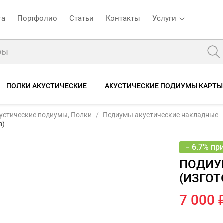
та
Портфолио
Статьи
Контакты
Услуги
ПОЛКИ АКУСТИЧЕСКИЕ
АКУСТИЧЕСКИЕ ПОДИУМЫ КАРТЫ
Подиумы Harley Davidson 13+13 (изготовление на заказ)
7 500
устические подиумы, Полки
Подиумы акустические накладные
7 
ие
Отзывы
з)
− 6.7% пр
ПОДИУМ
(ИЗГОТ
7 000 