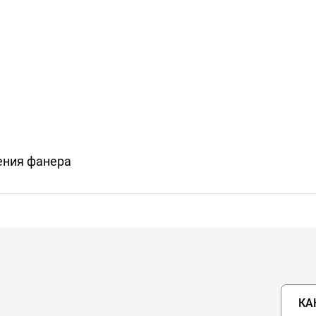
ения фанера
КА