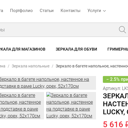
та
Портфолио
Статьи
Контакты
Услуги
РКАЛА ДЛЯ МАГАЗИНОВ
ЗЕРКАЛА ДЛЯ ОБУВИ
ГРИМЕРНЫ
ул:
LKS-250 орех
5 7
Зеркало в багете напольное, настенное на подставке в раме Lucky, орех, 52х170см
ина
Зеркала напольные
Зеркало в багете напольное, настенно
5
Характеристики
Описание
Отзывы
− 2.5% пр
Артикул:
LK
ЗЕРКАЛ
НАСТЕН
LUCKY,
5 616 