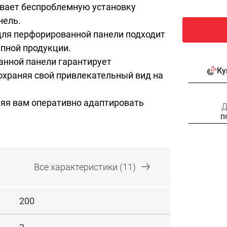
вает беспроблемную установку
нель.
для перфорированной панели подходит
упной продукции.
нной панели гарантирует
Ку
охраняя свой привлекательный вид на
ляя вам оперативно адаптировать
Д
п
Все
характеристики
(11)
200