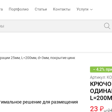
та
Портфолио
Статьи
Контакты
Услуги
икул:
КОЦ-25 200-3
рации 25мм, L=200мм, d=3мм, покрытие цинк
Крючок на перфорацию одинарный шаг перфорации 25мм, L=200мм, d=3мм, покрытие цинк
то
Описание
Характеристики
Отзывы
− 4.2% пр
Артикул:
КО
КРЮЧО
ОДИНА
L=200М
тимальное решение для размещения
23 ₽
24
шт