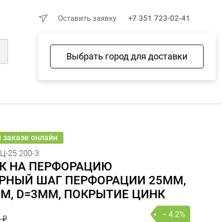
×
Оставить заявку
+7 351 723-02-41
Выбрать город для доставки
Войти
Избранное
Сравнение
Корзина
24 ₽
23 ₽
− 4.2%
В КОРЗИНУ
шт
онлайн
и заказе онлайн
Ц-25 200-3
К НА ПЕРФОРАЦИЮ
РНЫЙ ШАГ ПЕРФОРАЦИИ 25ММ,
М, D=3ММ, ПОКРЫТИЕ ЦИНК
− 4.2%
 ₽