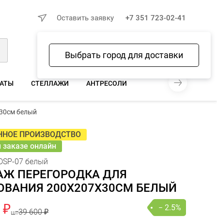
×
Оставить заявку
+7 351 723-02-41
Выбрать город для доставки
Войти
Избранное
Сравнение
Корзина
НАТЫ
СТЕЛЛАЖИ
АНТРЕСОЛИ
0 ₽
х30см белый
 610 ₽
− 2.5%
В КОРЗИНУ
шт
онлайн
ННОЕ ПРОИЗВОДСТВО
и заказе онлайн
DSP-07 белый
АЖ ПЕРЕГОРОДКА ДЛЯ
ОВАНИЯ 200Х207Х30СМ БЕЛЫЙ
 ₽
− 2.5%
39 600 ₽
шт