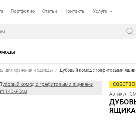
та
Портфолио
Статьи
Контакты
Услуги
ОМОДЫ
WDGRCSTM
Дубовый комод с графитовыми ящиками Nord,140×80см
ы для хранения и одежды
Дубовый комод с графитовыми ящик
ние
Характеристики
Отзывы
СОБСТВЕ
Артикул:
C
ДУБОВ
ЯЩИКА