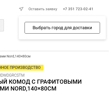
×
Оставить заявку
+7 351 723-02-41
Выбрать город для доставки
Войти
Избранное
Сравнение
Корзина
ами Nord,140×80см
ННОЕ ПРОИЗВОДСТВО
MDWDGRCSTM
ЫЙ КОМОД С ГРАФИТОВЫМИ
МИ NORD,140×80СМ