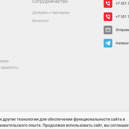
Сотрудничество
+7 351 
Дилерам и партнерам
+7 351 
Вакансии
Отправ
Написат
овара
 обработки
ит исключительно информационный характер и ни при каких условиях не 
и другие технологии для обеспечения функциональности сайта и
зовательского опыта. Продолжая использовать сайт, вы соглашае