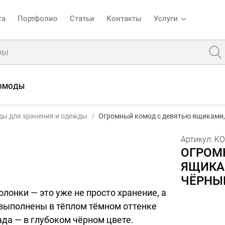
та
Портфолио
Статьи
Контакты
Услуги
ОМОДЫ
:
KOMDPLTDOBK318080
Огромный комод с девятью ящиками, «Платформа», орех/чёрный, 80х180 см
ы для хранения и одежды
Огромный комод с девятью ящиками, 
Описание
Характеристики
Отзывы
Артикул:
KO
ОГРОМ
ЯЩИКАМ
ЧЁРНЫЙ
лонки — это уже не просто хранение, а
 выполнены в тёплом тёмном оттенке
ада — в глубоком чёрном цвете.