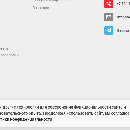
+7 351 
Вакансии
Отправ
Написат
овара
 обработки
ит исключительно информационный характер и ни при каких условиях не 
и другие технологии для обеспечения функциональности сайта и
зовательского опыта. Продолжая использовать сайт, вы соглашае
итики конфиденциальности