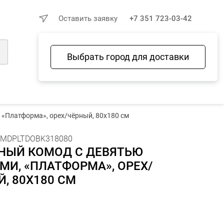
×
Оставить заявку
+7 351 723-03-42
Выбрать город для доставки
Войти
Избранное
Сравнение
Корзина
«Платформа», орех/чёрный, 80х180 см
MDPLTDOBK318080
НЫЙ КОМОД С ДЕВЯТЬЮ
И, «ПЛАТФОРМА», ОРЕХ/
, 80Х180 СМ