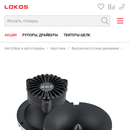
+7 90
АКЦИИ
РУПОРЫ, ДРАЙВЕРЫ
ТВИТЕРЫ ШЕЛК
АвтоЗвук и автотовары
Акустика
Высокочастотные динамики
Ру