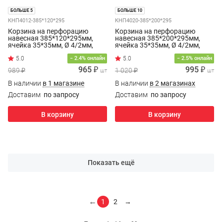
БОЛЬШЕ 5
БОЛЬШЕ 10
КНП4012-385*120*295
КНП4020-385*200*295
Корзина на перфорацию
Корзина на перфорацию
навесная 385*120*295мм,
навесная 385*200*295мм,
ячейка 35*35мм, Ø 4/2мм,
ячейка 35*35мм, Ø 4/2мм,
цинк
цинк
− 2.4% онлайн
− 2.5% онлайн
965 ₽
995 ₽
989 ₽
1 020 ₽
шт
шт
В наличии
в 1 магазине
В наличии
в 2 магазинах
Доставим
по запросу
Доставим
по запросу
В корзину
В корзину
Показать ещё
←
1
2
→