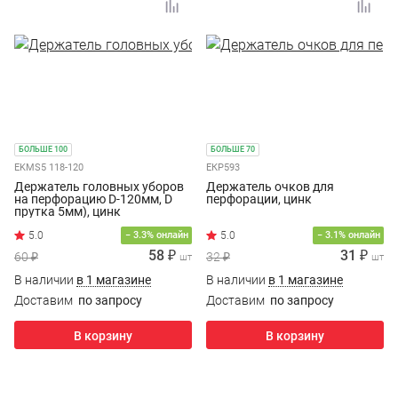
БОЛЬШЕ 100
БОЛЬШЕ 70
EKMS5 118-120
ЕКР593
Держатель головных уборов
Держатель очков для
на перфорацию D-120мм, D
перфорации, цинк
прутка 5мм), цинк
− 3.3% онлайн
− 3.1% онлайн
58 ₽
31 ₽
60 ₽
32 ₽
шт
шт
В наличии
в 1 магазине
В наличии
в 1 магазине
Доставим
по запросу
Доставим
по запросу
В корзину
В корзину