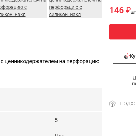
146 ₽
шт
Ку
 с ценникодержателем на перфорацию
Д
п
ПОДХ
5
Нет