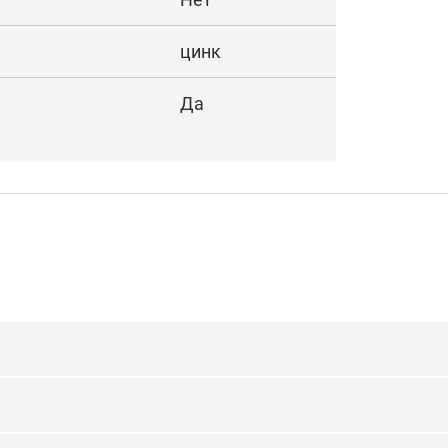
цинк
Да