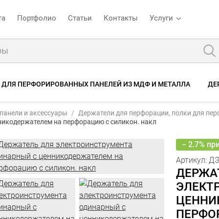
та
Портфолио
Статьи
Контакты
Услуги
 ДЛЯ ПЕРФОРИРОВАННЫХ ПАНЕЛЕЙ ИЗ МДФ И МЕТАЛЛА
ДЕ
ртикул:
ДЭИОЦД
панели и аксессуары
Держатели для перфорации, полки для пе
Держатель для электроинструмента одинарный с ценникодержателем на перфорацию с силикон. накл
никодержателем на перфорацию с силикон. накл
Фото
Описание
Характеристики
Отзывы
− 2.7% пр
Артикул:
Д
ДЕРЖА
ЭЛЕКТ
ЦЕННИ
ПЕРФО