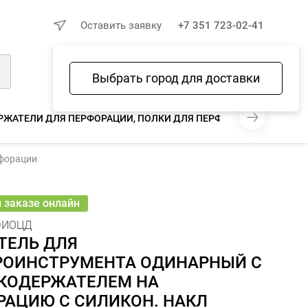
×
Оставить заявку
+7 351 723-02-41
Выбрать город для доставки
Войти
Избранное
Сравнение
Корзина
РЖАТЕЛИ ДЛЯ ПЕРФОРАЦИИ, ПОЛКИ ДЛЯ ПЕРФОРАЦИИ
рфорации
150 ₽
146 ₽
− 2.7%
В КОРЗИНУ
шт
онлайн
и заказе онлайн
ЭИОЦД
ТЕЛЬ ДЛЯ
РОИНСТРУМЕНТА ОДИНАРНЫЙ С
КОДЕРЖАТЕЛЕМ НА
РАЦИЮ С СИЛИКОН. НАКЛ