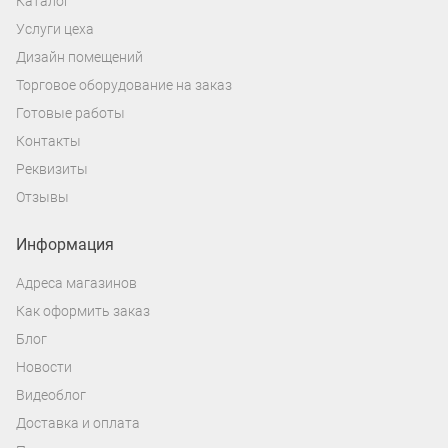
Каталог
Можно ли увеличить хранимый вес?
Услуги цеха
Дизайн помещений
Да, вдвое. 20 кг суммарно может
Торговое оборудование на заказ
выдержать паз при использовании
Готовые работы
специальных алюминиевых вставок,
Контакты
укрепляющие пазы в панелях.
Реквизиты
Также, экономпанели можно
Отзывы
использовать без аксессуаров для
декорации, зонирования помещения.
Информация
Хотите организовать складское
Адреса магазинов
помещение или небольшой скрытый
Как оформить заказ
офис?
Блог
Новости
Спрячьте двери, лишние области от
Видеоблог
взглядов Ваших клиентов.
Доставка и оплата