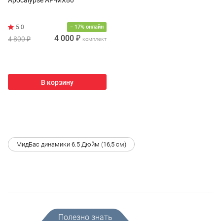
Apocalypse AP-MX80
− 17% онлайн
4 000 ₽
4 800 ₽
комплект
В корзину
МидБас динамики 6.5 Дюйм (16,5 см)
Полезно знать