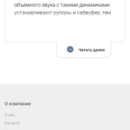
объемного звука с такими динамиками
устанавливают рупоры и сабвуфер, тем
самым разделяя частоту по разным
устройствам. Исключением является
динамики типа “Мидбас”, которые могут
воспроизводить не только средние, но и
Читать далее
низкие частоты.
В нашем магазине представлены
эстрадные динамики для автомобиля в
самых популярных размерах (от 8 до 20
см). При выборе типоразмера стоит в
первую очередь обратить внимание на
штатное посадочное место и определить,
О компании
какой размер динамика вам подойдет. В
О нас
ином случае в нашем магазине вы
Каталог
можете заказать акустические подиумы