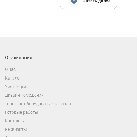
Читать далее
низкие частоты.
В нашем магазине представлены
эстрадные динамики для автомобиля в
самых популярных размерах (от 8 до 20
см). При выборе типоразмера стоит в
первую очередь обратить внимание на
штатное посадочное место и определить,
О компании
какой размер динамика вам подойдет. В
О нас
ином случае в нашем магазине вы
Каталог
можете заказать акустические подиумы
Услуги цеха
под установку динамиков любых
Дизайн помещений
размеров.
Торговое оборудование на заказ
Готовые работы
Контакты
Реквизиты