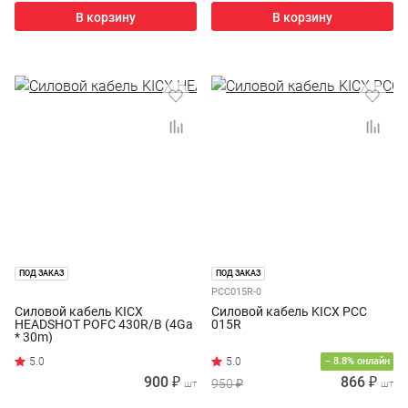
В корзину
В корзину
ПОД ЗАКАЗ
ПОД ЗАКАЗ
PCC015R-0
Силовой кабель KICX
Силовой кабель KICX PCC
HEADSHOT POFC 430R/B (4Ga
015R
* 30m)
− 8.8% онлайн
900 ₽
866 ₽
950 ₽
шт
шт