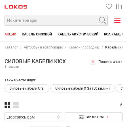
АКЦИИ
КАБЕЛЬ СИЛОВОЙ
КАБЕЛЬ АКУСТИЧЕСКИЙ
RCA КАБЕЛИ
Каталог
АвтоЗвук и автотовары
Кабели (проводка)
Кабель сило
СИЛОВЫЕ КАБЕЛИ KICX
Полезно знать
6 товаров
Также часто ищут:
Силовые кабели Ural
Силовые кабели 0 Ga (50 кв.мм)
Сил
6
ФИЛЬТРЫ
1