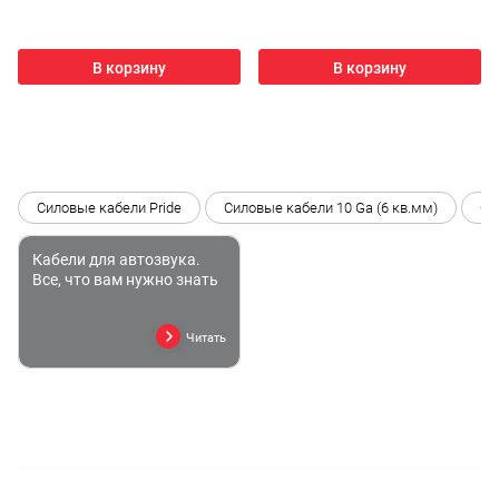
В корзину
В корзину
Силовые кабели Pride
Силовые кабели 10 Ga (6 кв.мм)
Си
Кабели для автозвука.
Все, что вам нужно знать
Читать