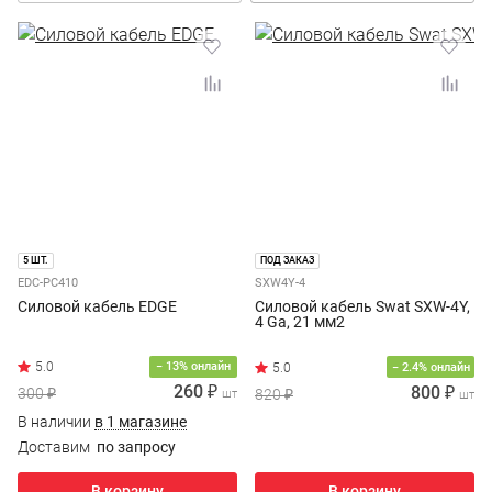
5 ШТ.
ПОД ЗАКАЗ
EDC-PC410
SXW4Y-4
Силовой кабель EDGE
Силовой кабель Swat SXW-4Y,
4 Ga, 21 мм2
− 13% онлайн
− 2.4% онлайн
260 ₽
800 ₽
300 ₽
820 ₽
шт
шт
В наличии
в 1 магазине
Доставим
по запросу
В корзину
В корзину