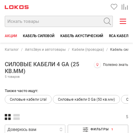
АКЦИИ
КАБЕЛЬ СИЛОВОЙ
КАБЕЛЬ АКУСТИЧЕСКИЙ
RCA КАБЕЛИ
Каталог
АвтоЗвук и автотовары
Кабели (проводка)
Кабель сило
СИЛОВЫЕ КАБЕЛИ 4 GA (25
Полезно знать
КВ.ММ)
5 товаров
Также часто ищут:
Силовые кабели Ural
Силовые кабели 0 Ga (50 кв.мм)
Сил
5
ФИЛЬТРЫ
1