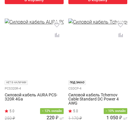
НЕТ В НАЛИЧИИ
ПОД ЗАКАЗ
PCS320R-4
CSDCP-4
Cиловой кабель AURA PCS-
Силовой кабель Tchernov
320R 4Ga
Cable Standard DC Power 4
AWG
− 12% онлайн
− 10% онлайн
220 ₽
1 050 ₽
250 ₽
1 170 ₽
шт
шт