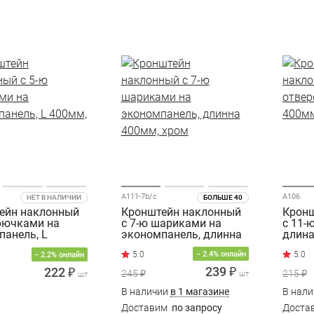
A111-7b/c
A106
НЕТ В НАЛИЧИИ
БОЛЬШЕ 40
ейн наклонный
Кронштейн наклонный
Кронш
крючками на
с 7-ю шариками на
с 11-
панель, L
экономпанель, длинна
длина
 хром
400мм, хром
− 2.4% онлайн
− 2.2% онлайн
239 ₽
222 ₽
245 ₽
215 ₽
шт
шт
В наличии
в 1 магазине
В нал
Доставим
по запросу
Доста