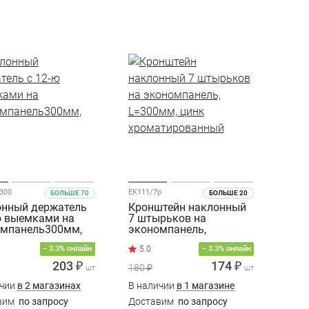
-300
EK111/7р
БОЛЬШЕ 70
БОЛЬШЕ 20
нный держатель
Кронштейн наклонный
ю выемками на
7 штырьков на
омпанель300мм,
экономпанель,
L=300мм, цинк
− 3.3% онлайн
− 3.3% онлайн
хроматированный
203 ₽
174 ₽
180 ₽
шт
шт
ичии
в 2 магазинах
В наличии
в 1 магазине
вим
по запросу
Доставим
по запросу