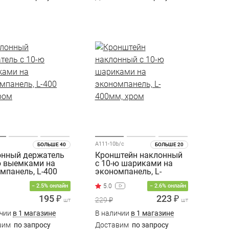
A111-10b/c
БОЛЬШЕ 40
БОЛЬШЕ 20
нный держатель
Кронштейн наклонный
ю выемками на
с 10-ю шариками на
мпанель, L-400
экономпанель, L-
ром
400мм, хром
− 2.5% онлайн
− 2.6% онлайн
195 ₽
223 ₽
229 ₽
шт
шт
ичии
в 1 магазине
В наличии
в 1 магазине
вим
по запросу
Доставим
по запросу