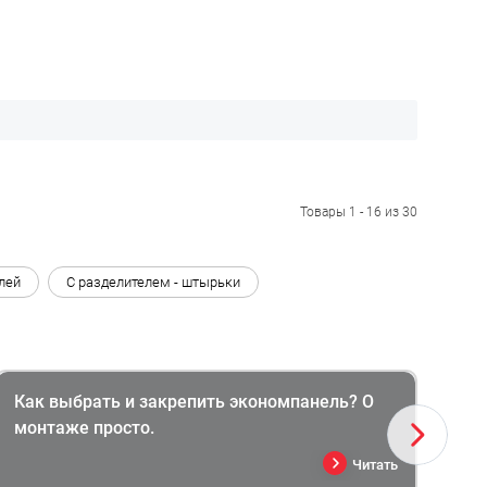
Товары 1 - 16 из 30
лей
С разделителем - штырьки
Как выбрать и закрепить экономпанель? О
Эк
монтаже просто.
пр
Читать