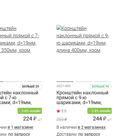
0
A021-400
БОЛЬШЕ 20
БОЛЬШЕ 90
тейн наклонный
Кронштейн наклонный
й с 7-ю
прямой с 9-ю
ами, d=19мм,
шариками, d=19мм,
 350мм, хром
длина 400мм, хром
− 2.6% онлайн
− 2.4% онлайн
224 ₽
244 ₽
250 ₽
шт
шт
ичии
в 1 магазине
В наличии
в 2 магазинах
вим
по запросу
Доставим
по запросу