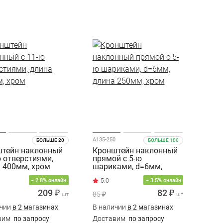
A135-250
БОЛЬШЕ 20
БОЛЬШЕ 100
тейн наклонный
Кронштейн наклонный
ю отверстиями,
прямой с 5-ю
 400мм, хром
шариками, d=6мм,
длина 250мм, хром
− 2.8% онлайн
− 3.5% онлайн
209 ₽
82 ₽
85 ₽
шт
шт
ичии
в 2 магазинах
В наличии
в 2 магазинах
вим
по запросу
Доставим
по запросу