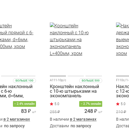
A111-10p/c
F110c/1
БОЛЬШЕ 100
БОЛЬШЕ 500
ейн наклонный
Кронштейн наклонный
Накло
с 6-ю
с 10-ю штырьками на
с 12-
ми, d=6мм,
экономпанель
экон
300мм, хром
L=400мм, хром
хром
− 2.4% онлайн
− 2.7% онлайн
83 ₽
248 ₽
255 ₽
210 ₽
шт
шт
ии
в 2 магазинах
В наличии
в 2 магазинах
В нал
им
по запросу
Доставим
по запросу
Доста