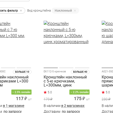
сить фильтр
Вид кронштейна
Наклонный
300C
EK112-5 крючков
A021-35
БОЛЬШЕ 10
БОЛЬШЕ 40
ейн наклонный
Кронштейн наклонный
Кронш
шариками L=300
с 5-ю крючками,
прямо
ом
L=300мм, цинк
шарик
хроматированный
длина
− 2.5% онлайн
− 2.2% онлайн
117 ₽
175 ₽
179 ₽
230 ₽
шт
шт
ии
в 1 магазине
В наличии
в 2 магазинах
В нал
им
по запросу
Доставим
по запросу
Доста