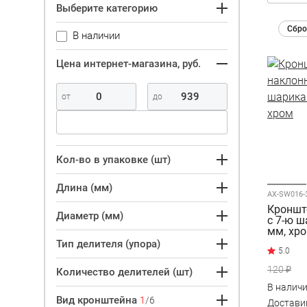
Выберите категорию
Сбро
В наличии
Цена интернет-магазина, руб.
Кол-во в упаковке (шт)
Длина (мм)
AX-SW016-
Кроншт
Диаметр (мм)
с 7-ю 
мм, хр
Тип делителя (упора)
120 ₽
Количество делителей (шт)
В налич
Вид кронштейна
1
/6
Достав