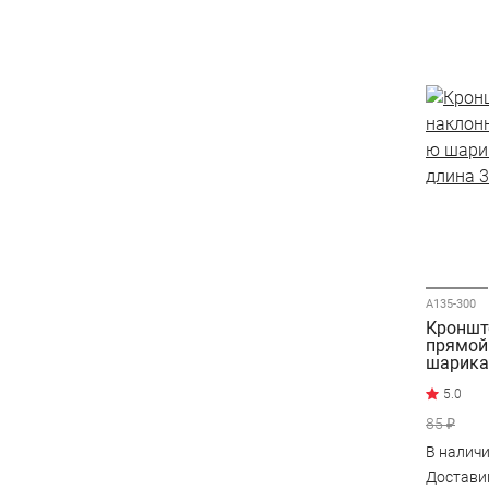
A135-300
Кроншт
прямой 
шарика
длина 
85 ₽
В налич
Достав