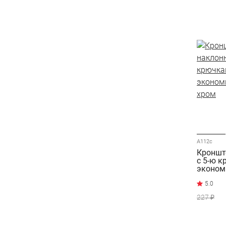
A112c
Кроншт
с 5-ю 
эконом
400мм,
227 ₽