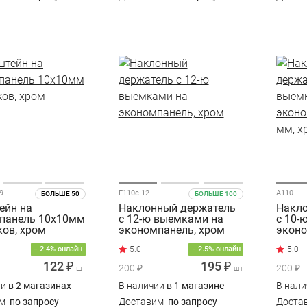
9
F110с-12
A110
БОЛЬШЕ 50
БОЛЬШЕ 100
ейн на
Наклонный держатель
Накло
панель 10х10мм
с 12-ю выемками на
с 10-
ков, хром
экономпанель, хром
эконо
мм, х
− 2.4% онлайн
− 2.5% онлайн
122 ₽
195 ₽
200 ₽
200 ₽
шт
шт
ии
в 2 магазинах
В наличии
в 1 магазине
В нал
им
по запросу
Доставим
по запросу
Доста