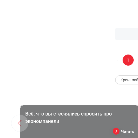
←
1
Кронште
Всё, что вы стеснялись спросить про
экономпанели
Читать