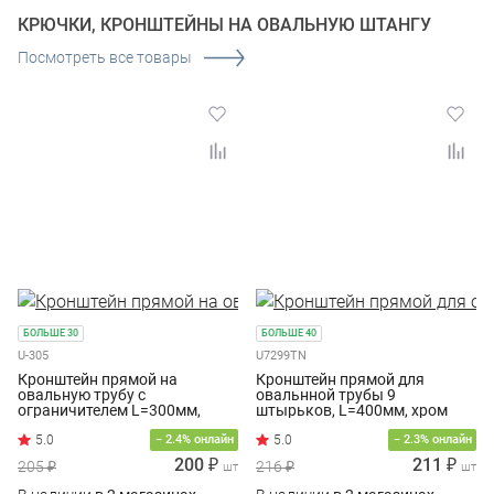
КРЮЧКИ, КРОНШТЕЙНЫ НА ОВАЛЬНУЮ ШТАНГУ
Посмотреть все товары
БОЛЬШЕ 30
БОЛЬШЕ 40
U-305
U7299TN
Кронштейн прямой на
Кронштейн прямой для
овальную трубу с
овальнной трубы 9
ограничителем L=300мм,
штырьков, L=400мм, хром
хром
− 2.4% онлайн
− 2.3% онлайн
200 ₽
211 ₽
205 ₽
216 ₽
шт
шт