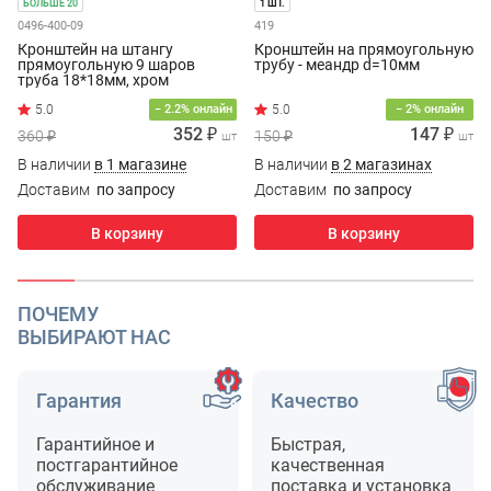
БОЛЬШЕ 20
1 ШТ.
0496-400-09
419
Кронштейн на штангу
Кронштейн на прямоугольную
прямоугольную 9 шаров
трубу - меандр d=10мм
труба 18*18мм, хром
− 2.2% онлайн
− 2% онлайн
352 ₽
147 ₽
360 ₽
150 ₽
шт
шт
В наличии
в 1 магазине
В наличии
в 2 магазинах
Доставим
по запросу
Доставим
по запросу
В корзину
В корзину
ПОЧЕМУ
ВЫБИРАЮТ НАС
Гарантия
Качество
Гарантийное и
Быстрая,
постгарантийное
качественная
обслуживание
поставка и установка