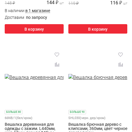
144 ₽
116 ₽
148 ₽
119 ₽
шт
шт
В наличии
в 1 магазине
Доставим
по запросу
В корзину
В корзину
БОЛЬШЕ 80
БОЛЬШЕ 90
66NB/1(бел/хром)
SHL030(черн. дер/хром)
Вешалка деревянная для
Вешалка брючная дерево с
одежды с зажим. L440мм,
клипсами, 360мм, цвет черное