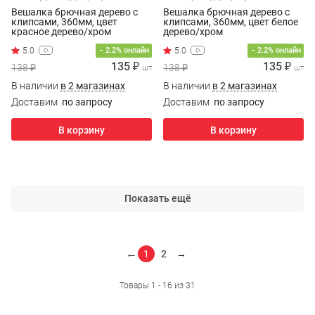
Вешалка брючная дерево с
Вешалка брючная дерево с
клипсами, 360мм, цвет
клипсами, 360мм, цвет белое
красное дерево/хром
дерево/хром
− 2.2% онлайн
− 2.2% онлайн
135 ₽
135 ₽
138 ₽
138 ₽
шт
шт
В наличии
в 2 магазинах
В наличии
в 2 магазинах
Доставим
по запросу
Доставим
по запросу
В корзину
В корзину
Показать ещё
←
1
2
→
Товары 1 - 16 из 31