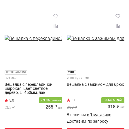
НЕТ В НАЛИЧИИ
2 ШТ.
DV1 лак
200000/ZY-53C
Вешалка с перекладиной
Вешалка с зажимом для брюк
широкая, цвет светлое
дерево, L=450мм, лак
− 3.6% онлайн
− 3.8% онлайн
318 ₽
255 ₽
330 ₽
265 ₽
шт
шт
В наличии
в 1 магазине
Доставим
по запросу