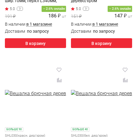
шир.10мм, перкл L340мм,
дерево/хром
белый/хром
− 2.6% онлайн
− 2.6% онлайн
186 ₽
147 ₽
191 ₽
151 ₽
шт
шт
В наличии
в 1 магазине
В наличии
в 1 магазине
Доставим
по запросу
Доставим
по запросу
В корзину
В корзину
БОЛЬШЕ 90
БОЛЬШЕ 40
SHL030(красн. дер/хром)
SHL030(бел. дер/хром)