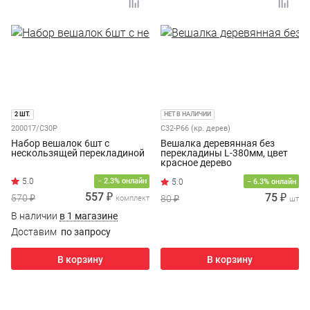
2 ШТ.
НЕТ В НАЛИЧИИ
200017/С30Р
C32-P66 (кр. дерев)
Набор вешалок 6шт с
Вешалка деревянная без
нескользящей перекладиной
перекладины L-380мм, цвет
красное дерево
− 2.3% онлайн
− 6.3% онлайн
557 ₽
75 ₽
570 ₽
80 ₽
комплект
шт
В наличии
в 1 магазине
Доставим
по запросу
В корзину
В корзину