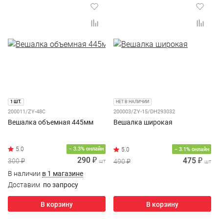
1 ШТ.
НЕТ В НАЛИЧИИ
200011/ZY-48C
200003/ZY-15/DH293032
Вешалка объемная 445мм
Вешалка широкая
− 3.3% онлайн
− 3.1% онлайн
290 ₽
475 ₽
300 ₽
490 ₽
шт
шт
В наличии
в 1 магазине
Доставим
по запросу
В корзину
В корзину