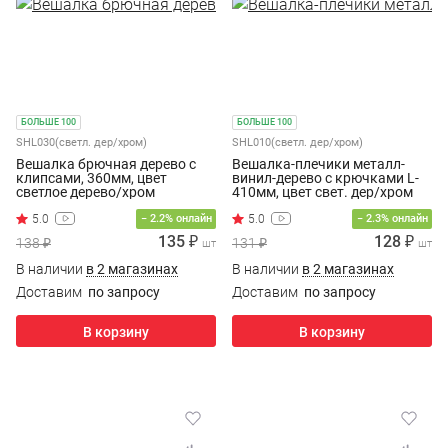
БОЛЬШЕ 100
БОЛЬШЕ 100
SHL030(светл. дер/хром)
SHL010(светл. дер/хром)
Вешалка брючная дерево с
Вешалка-плечики металл-
клипсами, 360мм, цвет
винил-дерево с крючками L-
светлое дерево/хром
410мм, цвет свет. дер/хром
− 2.2% онлайн
− 2.3% онлайн
135 ₽
128 ₽
138 ₽
131 ₽
шт
шт
В наличии
в 2 магазинах
В наличии
в 2 магазинах
Доставим
по запросу
Доставим
по запросу
В корзину
В корзину