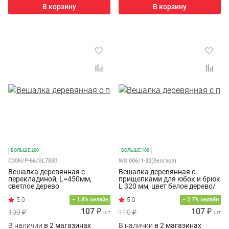
В корзину
В корзину
БОЛЬШЕ 200
БОЛЬШЕ 100
C30N/P-66/SL7830
WS 006/1-32(бел/зол)
Вешалка деревянная с
Вешалка деревянная с
перекладиной, L=450мм,
прищепками для юбок и брюк
светлое дерево
L 320 мм, цвет белое дерево/
зол, WS 006/1-32(бел/зо)
5.0
− 1.8% онлайн
− 2.7% онлайн
107 ₽
107 ₽
109 ₽
110 ₽
шт
шт
В наличии
в 2 магазинах
В наличии
в 2 магазинах