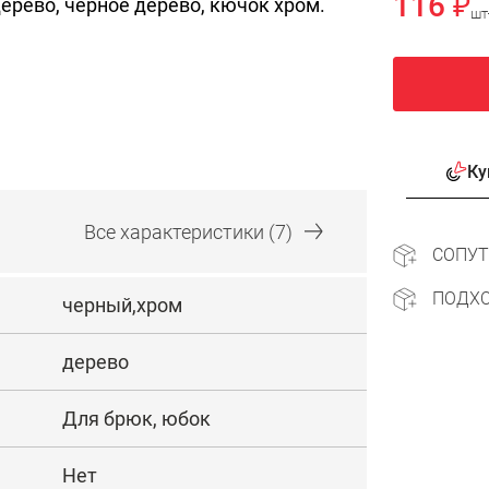
116 ₽
дерево, черное дерево, кючок хром.
шт
Ку
Все
характеристики
(7)
СОПУ
ПОДХ
черный,хром
дерево
Для брюк, юбок
Нет