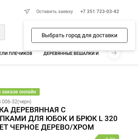
×
Оставить заявку
+7 351 723-03-42
Выбрать город для доставки
Войти
Избранное
Сравнение
Корзина
ЕЛИ ПЛЕЧИКОВ
ДЕРЕВЯННЫЕ ВЕШАЛКИ И ПЛЕЧИКИ
МЕ
119 ₽
116 ₽
− 2.5%
В КОРЗИНУ
шт
онлайн
и заказе онлайн
 006-32(черн)
КА ДЕРЕВЯННАЯ С
КАМИ ДЛЯ ЮБОК И БРЮК L 320
ЕТ ЧЕРНОЕ ДЕРЕВО/ХРОМ