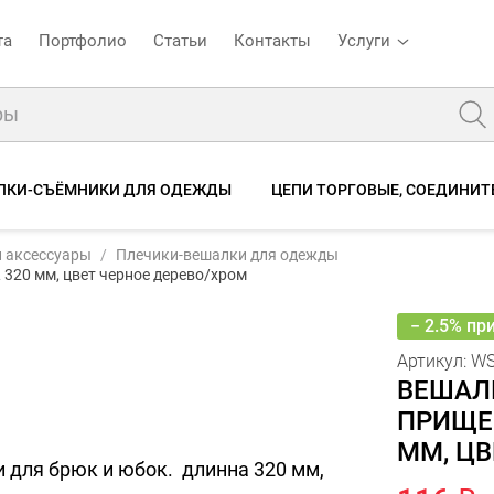
та
Портфолио
Статьи
Контакты
Услуги
ЛКИ-СЪЁМНИКИ ДЛЯ ОДЕЖДЫ
ЦЕПИ ТОРГОВЫЕ, СОЕДИНИТ
кул:
WS 006-32(черн)
и аксессуары
Плечики-вешалки для одежды
Вешалка деревянная с прищепками для юбок и брюк L 320 мм, цвет черное дерево/хром
320 мм, цвет черное дерево/хром
о
Описание
Характеристики
Отзывы
− 2.5% пр
Артикул:
WS
ВЕШАЛ
ПРИЩЕП
ММ, ЦВ
 для брюк и юбок. длинна 320 мм,