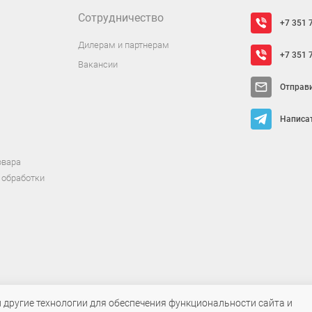
Сотрудничество
+7 351 
Дилерам и партнерам
+7 351 
Вакансии
Отправ
Написат
овара
 обработки
т исключительно информационный характер и ни при каких условиях не яв
и другие технологии для обеспечения функциональности сайта и