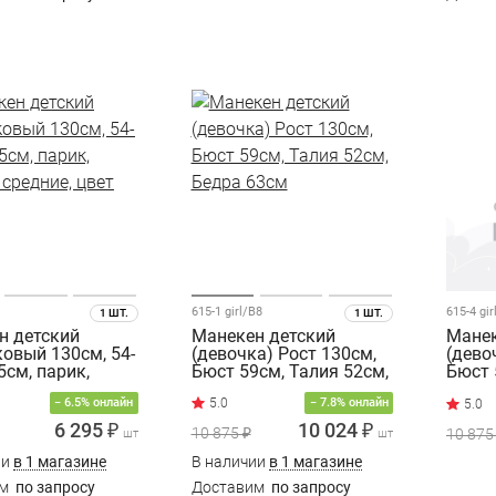
615-1 girl/B8
615-4 gir
1 ШТ.
1 ШТ.
н детский
Манекен детский
Манек
овый 130см, 54-
(девочка) Рост 130см,
(дево
,5см, парик,
Бюст 59см, Талия 52см,
Бюст 
средние, цвет
Бедра 63см
Бедра
− 6.5% онлайн
− 7.8% онлайн
6 295 ₽
10 024 ₽
10 875 ₽
10 875
шт
шт
ии
в 1 магазине
В наличии
в 1 магазине
им
по запросу
Доставим
по запросу