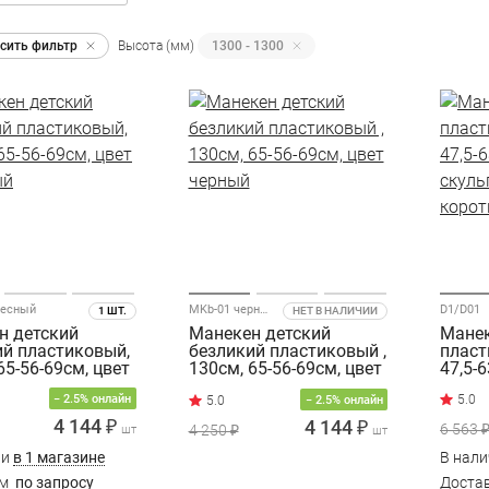
сить фильтр
Высота (мм)
1300 - 1300
лесный
MKb-01 черный
D1/D01
1 ШТ.
НЕТ В НАЛИЧИИ
н детский
Манекен детский
Манек
ий пластиковый,
безликий пластиковый ,
пласт
65-56-69см, цвет
130см, 65-56-69см, цвет
47,5-
ый
черный
скуль
− 2.5% онлайн
− 2.5% онлайн
корот
4 144 ₽
4 144 ₽
6 563 
4 250 ₽
шт
шт
ии
в 1 магазине
В нал
им
по запросу
Доста