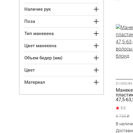
Наличие рук
Поза
Тип манекена
Цвет манекена
Объем бедер (мм)
Цвет
Материал
D1/D02/B4
Манеке
пластик
47,5-63
волосы 
блонд
6 735 ₽
В налич
Достав