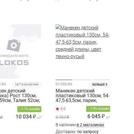
l/B4
D1/D02/B5
НЕТ В НАЛИЧИИ
БОЛЬШЕ 5
ен детский
Манекен детский
чка) Рост 130см,
пластиковый 130см, 54-
59см, Талия 52см,
47,5-63,5см, парик,
 63см
средней длины, цвет
− 7.9% онлайн
− 7.7% онлайн
темно-русый
6 045 ₽
10 034 ₽
6 563 ₽
 ₽
шт
шт
В наличии
в 2 магазинах
Доставим
по запросу