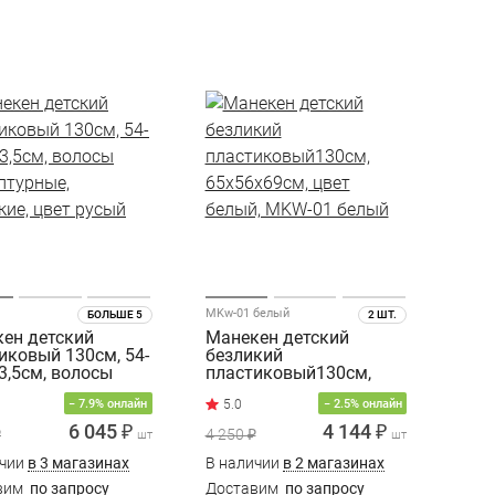
MKw-01 белый
БОЛЬШЕ 5
2 ШТ.
ен детский
Манекен детский
иковый 130см, 54-
безликий
63,5см, волосы
пластиковый130см,
птурные,
65х56х69см, цвет
− 7.9% онлайн
− 2.5% онлайн
кие, цвет русый
белый, MKW-01 белый
6 045 ₽
4 144 ₽
₽
4 250 ₽
шт
шт
ичии
в 3 магазинах
В наличии
в 2 магазинах
вим
по запросу
Доставим
по запросу