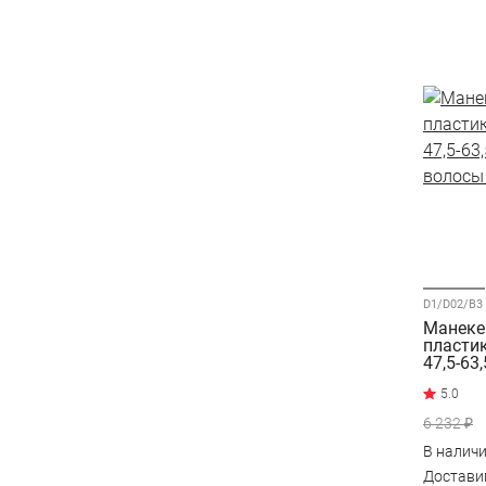
D1/D02/B3
Манеке
пластик
47,5-63
волосы
русый
6 232 ₽
В налич
Достав