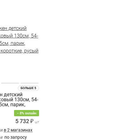
БОЛЬШЕ 5
н детский
овый 130см, 54-
,5см, парик,
 короткие,
− 8% онлайн
5 732 ₽
шт
ии
в 2 магазинах
им
по запросу