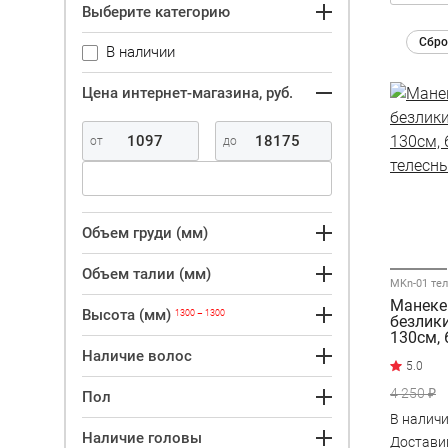
Выберите категорию
Сбро
В наличии
Цена интернет-магазина, руб.
Объем груди (мм)
Объем талии (мм)
MKn-01 те
Манеке
Высота (мм)
1300 – 1300
безлик
130см, 
телесн
Наличие волос
4 250 ₽
Пол
В налич
Наличие головы
Достав