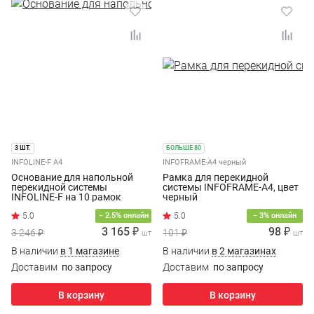
3 ШТ.
БОЛЬШЕ 80
INFOLINE-F A4
INFOFRAME-A4 черный
Основание для напольной
Рамка для перекидной
перекидной системы
системы INFOFRAME-A4, цвет
INFOLINE-F на 10 рамок
черный
INFOFRAME-А4
− 2.5% онлайн
− 3% онлайн
3 165 ₽
98 ₽
3 246 ₽
101 ₽
шт
шт
В наличии
в 1 магазине
В наличии
в 2 магазинах
Доставим
по запросу
Доставим
по запросу
В корзину
В корзину