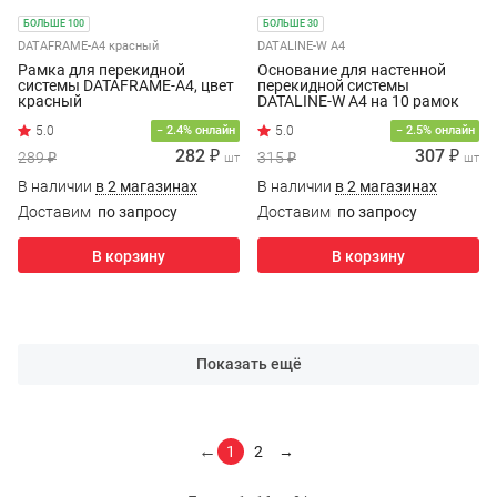
БОЛЬШЕ 100
БОЛЬШЕ 30
DATAFRAME-A4 красный
DATALINE-W A4
Рамка для перекидной
Основание для настенной
системы DATAFRAME-A4, цвет
перекидной системы
красный
DATALINE-W A4 на 10 рамок
− 2.4% онлайн
− 2.5% онлайн
282 ₽
307 ₽
289 ₽
315 ₽
шт
шт
В наличии
в 2 магазинах
В наличии
в 2 магазинах
Доставим
по запросу
Доставим
по запросу
В корзину
В корзину
Показать ещё
←
1
2
→