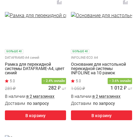
БОЛЬШЕ 40
БОЛЬШЕ 40
DATAFRAME-A4 синий
INFOLINE-ECO A4
Рамка для перекидной
Основание для настольной
системы DATAFRAME-A4, цвет
перекидной системы
синий
INFOLINE на 10 рамок
INFOFRAME А4
− 2.4% онлайн
− 3.6% онлайн
282 ₽
1 012 ₽
289 ₽
1 050 ₽
шт
шт
В наличии
в 2 магазинах
В наличии
в 2 магазинах
Доставим
по запросу
Доставим
по запросу
В корзину
В корзину