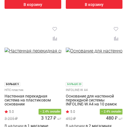
В корзину
В корзину
БОЛЬШЕ 5
БОЛЬШЕ 20
НПС-пластик
INFOLINE-W A4
Настенная перекидная
Основание для настенной
система на пластиковом
перекидной системы
основании
INFOLINE-W A4 на 10 рамок
INFOFRAME A4
− 2.4% онлайн
− 2.4% онлайн
3 127 ₽
480 ₽
3 205 ₽
492 ₽
шт
шт
В наличии
в 1 магазине
В наличии
в 2 магазинах