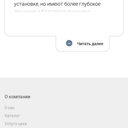
установке, но имеют более глубокое
звучание и благодаря внешнему
усилителю позволяют произвести более
точную настройку исходя из
индивидуальных предпочтений. Для
установки пассивного сабвуфера вам
Читать далее
потребуется: короб для сабвуфера,
который вы можете заказать у наших
специалистов; усилитель сигнала,
номинальная мощность которого
превышает номинальную мощность
сабвуфера; силовые и акустические
провода.
О компании
О нас
Каталог
Услуги цеха