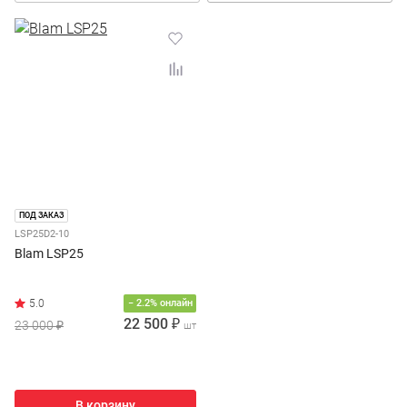
ПОД ЗАКАЗ
LSP25D2-10
Blam LSP25
− 2.2% онлайн
22 500 ₽
23 000 ₽
шт
В корзину