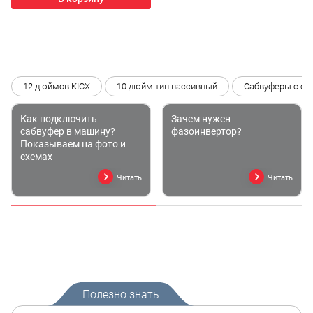
12 дюймов KICX
10 дюйм тип пассивный
Сабвуферы с со
Как подключить
Зачем нужен
сабвуфер в машину?
фазоинвертор?
Показываем на фото и
схемах
Читать
Читать
Полезно знать