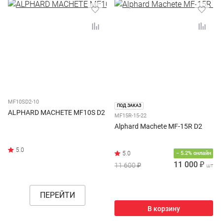
MF10SD2-10
ПОД ЗАКАЗ
ALPHARD MACHETE MF10S D2
MF15R-15-22
Alphard Machete MF-15R D2
− 5.2% онлайн
11 000 ₽
11 600 ₽
шт
ПЕРЕЙТИ
В корзину