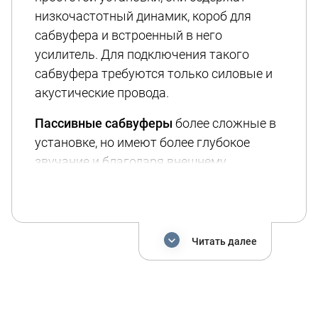
низкочастотный динамик, короб для
сабвуфера и встроенный в него
усилитель. Для подключения такого
сабвуфера требуются только силовые и
акустические провода.
Пассивные сабвуферы
более сложные в
установке, но имеют более глубокое
звучание и благодаря внешнему
усилителю позволяют произвести более
точную настройку исходя из
индивидуальных предпочтений. Для
установки пассивного сабвуфера вам
Читать далее
потребуется: короб для сабвуфера,
который вы можете заказать у наших
специалистов; усилитель сигнала,
номинальная мощность которого