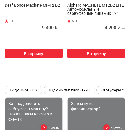
Deaf Bonce Machete MF-12 D2
Alphard MACHETE M12D2 LITE
Автомобильный
сабвуферный динамик 12"
2+2Om
9 400 ₽
4 200 ₽
шт
шт
В корзину
В корзину
12 дюймов KICX
10 дюйм тип пассивный
Сабвуферы с со
Как подключить
Зачем нужен
сабвуфер в машину?
фазоинвертор?
Показываем на фото и
схемах
Читать
Читать