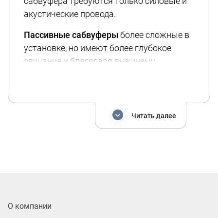
сабвуфера требуются только силовые и
акустические провода.
Пассивные сабвуферы
более сложные в
установке, но имеют более глубокое
звучание и благодаря внешнему
усилителю позволяют произвести более
точную настройку исходя из
индивидуальных предпочтений. Для
установки пассивного сабвуфера вам
Читать далее
потребуется: короб для сабвуфера,
который вы можете заказать у наших
специалистов; усилитель сигнала,
номинальная мощность которого
превышает номинальную мощность
сабвуфера; силовые и акустические
провода.
О компании