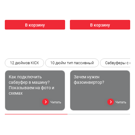
В корзину
В корзину
12 дюймов KICX
10 дюйм тип пассивный
Сабвуферы с со
Как подключить
Зачем нужен
сабвуфер в машину?
фазоинвертор?
Показываем на фото и
схемах
Читать
Читать