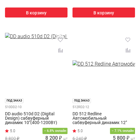
В корзину
В корзину
ПОД ЗАКАЗ
ПОД ЗАКАЗ
510DD2-10
512RD2-12
DD audio 510d D2 (Digital
DD 512 Redline
Design) сабвуферный
Автомобильный
динамик 10"(400-1200Вт)
сабвуферный динамик 12"
(150-400Вт)
− 6.8% онлайн
− 7.1% онлайн
8 200 ₽
5 800 ₽
8 800 ₽
6 240 ₽
шт
шт