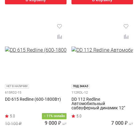
НЕТ В НАЛИЧИИ
ПОД ЗАКАЗ
615RD2-15
112RDL-12
DD 615 Redline (600-1800Вт)
DD 112 Redline
Автомобильный
сабвуферный динамик 12"
250 Вт
− 11% онлайн
9 000 ₽
7 000 ₽
10 100 ₽
шт
шт