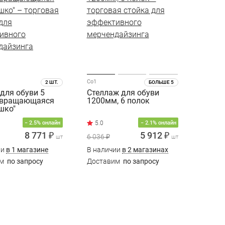
Со1
2 ШТ.
БОЛЬШЕ 5
для обуви 5
Стеллаж для обуви
 вращающаяся
1200мм, 6 полок
шко"
− 2.5% онлайн
− 2.1% онлайн
8 771 ₽
5 912 ₽
6 036 ₽
шт
шт
ии
в 1 магазине
В наличии
в 2 магазинах
им
по запросу
Доставим
по запросу