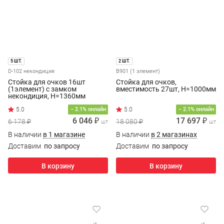
5 ШТ.
2 ШТ.
D-102 некондиция
B901 (1 элемент)
Стойка для очков 16шт
Стойка для очков,
(1элемент) с замком
вместимость 27шт, H=1000мм
некондиция, H=1360мм
− 2.1% онлайн
− 2.1% онлайн
6 046 ₽
17 697 ₽
6 178 ₽
18 080 ₽
шт
шт
В наличии
в 1 магазине
В наличии
в 2 магазинах
Доставим
по запросу
Доставим
по запросу
В корзину
В корзину