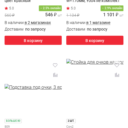
цвет красный
W=170мм, Y004 не комплект
− 2.5% онлайн
− 2.9% онлайн
546 ₽
1 101 ₽
560 ₽
1 134 ₽
шт
шт
В наличии
в 2 магазинах
В наличии
в 1 магазине
Доставим
по запросу
Доставим
по запросу
В корзину
В корзину
БОЛЬШЕ 80
2 ШТ.
809
Соч2