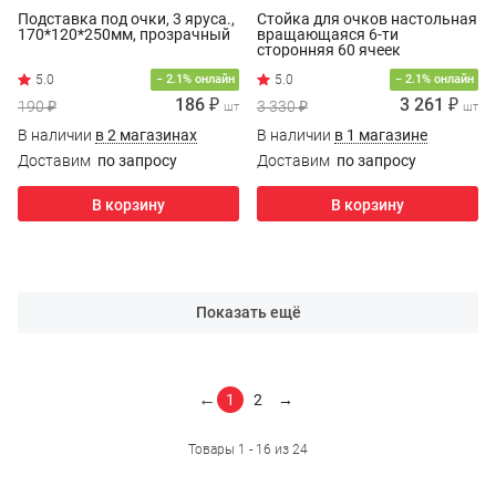
Подставка под очки, 3 яруса.,
Стойка для очков настольная
170*120*250мм, прозрачный
вращающаяся 6-ти
сторонняя 60 ячеек
− 2.1% онлайн
− 2.1% онлайн
186 ₽
3 261 ₽
190 ₽
3 330 ₽
шт
шт
В наличии
в 2 магазинах
В наличии
в 1 магазине
Доставим
по запросу
Доставим
по запросу
В корзину
В корзину
Показать ещё
←
1
2
→
Товары 1 - 16 из 24