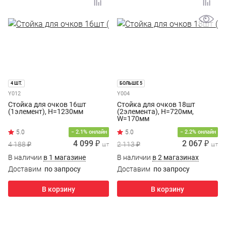
4 ШТ.
БОЛЬШЕ 5
Y012
Y004
Стойка для очков 16шт
Стойка для очков 18шт
(1элемент), H=1230мм
(2элемента), H=720мм,
W=170мм
5.0
− 2.1% онлайн
− 2.2% онлайн
4 099 ₽
2 067 ₽
4 188 ₽
2 113 ₽
шт
шт
В наличии
в 1 магазине
В наличии
в 2 магазинах
Доставим
по запросу
Доставим
по запросу
В корзину
В корзину