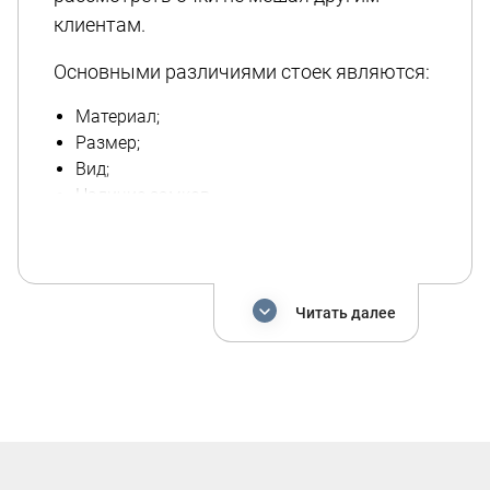
клиентам.
Основными различиями стоек являются:
Материал;
Размер;
Вид;
Наличие замков.
Стойки для очков:
напольные
бывают проволочными,
вращающимися на стойке или на тумбе и в
Читать далее
виде панели с держателями для оправ;
настенные панели
имеют малый вес, легко
монтируются на месте и транспортируются
при необходимости;
для
настольных стоек
используется акрил
или пластик, который представлен в
разных цветах с дополнительными