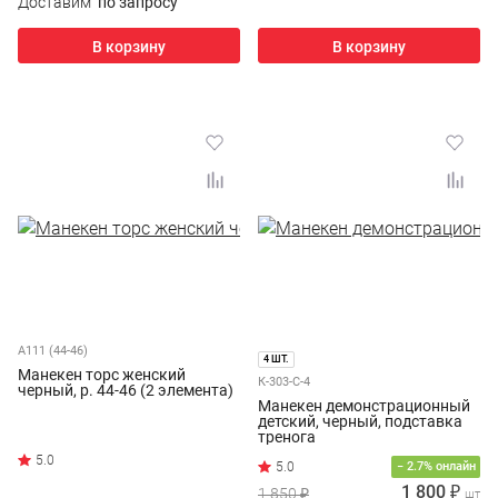
Доставим
по запросу
В корзину
В корзину
А111 (44-46)
4 ШТ.
Манекен торс женский
К-303-С-4
черный, р. 44-46 (2 элемента)
Манекен демонстрационный
детский, черный, подставка
тренога
− 2.7% онлайн
1 800 ₽
1 850 ₽
шт