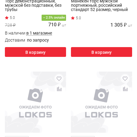
Торс демонстрационный,
Манекен торс мужской
мужской без подставки, без
портняжный, российский
трубы
стандарт 52 размер, черный
− 2.5% онлайн
710 ₽
1 305 ₽
728 ₽
шт
шт
В наличии
в 1 магазине
Доставим
по запросу
В корзину
В корзину