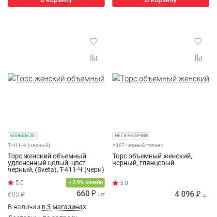
БОЛЬШЕ 20
НЕТ В НАЛИЧИИ
Т-411-Ч (черный)
А107 черный глянец
Торс женский объемный
Торс объемный женский,
удлененный целый, цвет
черный, глянцевый
черный, (Sveta), Т-411-Ч (черн)
− 2.9% онлайн
660 ₽
4 096 ₽
680 ₽
шт
шт
В наличии
в 3 магазинах