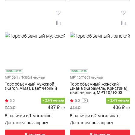
БОЛЬШЕ 20
БОЛЬШЕ 20
МР103-1 / Т-302-1 черный
МР110/Т-303 черный
Торс объемный мужской
Торс объемный женский
(Karon, Alisa), цвет черный
Диана (Карамель, Кристина),
цвет черный, МР110/Т-303
− 2.6% онлайн
− 2.4% онлайн
487 ₽
406 ₽
500 ₽
416 ₽
шт
шт
В наличии
в 1 магазине
В наличии
в 2 магазинах
Доставим
по запросу
Доставим
по запросу
В корзину
В корзину