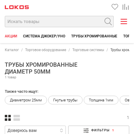
АКЦИИ
СИСТЕМА ДЖОКЕР/УНО
ТРУБЫ ХРОМИРОВАННЫЕ
ТОРГО
Каталог
Торговое оборудование
Торговые системы
Трубы хроми
ТРУБЫ ХРОМИРОВАННЫЕ
ДИАМЕТР 50ММ
1 товар
Также часто ищут:
Диаметром 25мм
Гнутые трубы
Толщина 1мм
Овал
1
ФИЛЬТРЫ
1