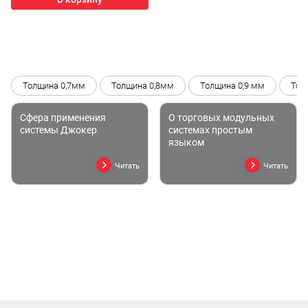
Толщина 0,7мм
Толщина 0,8мм
Толщина 0,9 мм
Тол
Сфера применения
О торговых модульных
системы Джокер
системах простым
языком
Читать
Читать