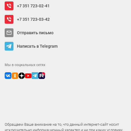
+7 351 723-02-41
При выборе важно учитывать материал
и исполнение. ЛДСП и МДФ популярны за
+7 351 723-03-42
практичность, ровную геометрию и
аккуратную кромку. Для интерьеров в
Отправить письмо
современном стиле подходят лаконичные
Написать в Telegram
стеллажи квадратной формы, а для ярких
акцентов — сочетания оттенков и фактур.
Также имеет значение устойчивость и
Мы в социальных сетях
предполагаемая нагрузка: если
планируется хранить книги или тяжёлые
вещи, лучше выбирать модели с
надежной фурнитурой и продуманной
конструкцией.
Обращаем Ваше внимание на то, что данный интернет-сайт носит
КУПИТЬ СТЕЛЛАЖИ-КУБИКИ В
исключительно информационный характер и ни при каких условиях
ЧЕЛЯБИНСКЕ С ДОСТАВКОЙ