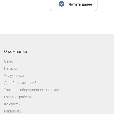
ячейками — логичная организация
Читать далее
вещей. Каждая секция работает как
отдельная «ниша»: можно хранить
предметы по категориям и легко
находить нужное. Стеллажи-кубы
подходят для зонирования пространства,
хорошо смотрятся у стены и в нишах, а
также помогают рационально
О компании
использовать площадь даже в
О нас
небольшой комнате. В зависимости от
Каталог
задачи выбирают стеллажи 2×2, 3×3, 4×4
Услуги цеха
и другие варианты по количеству секций.
Дизайн помещений
Торговое оборудование на заказ
Готовые работы
МОДУЛЬНЫЕ СТЕЛЛАЖИ-КУБЫ:
КОНФИГУРАЦИИ И РАЗМЕРЫ
Контакты
Реквизиты
Если нужно гибкое решение, выбирайте