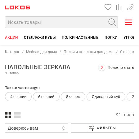
+7 35
АКЦИИ
СТЕЛЛАЖИ КУБЫ
ПОЛКИ НАСТЕННЫЕ
ПОЛКИ
УГЛОВЫ
Каталог
Мебель для дома
Полки и стеллажи для дома
Стеллажи 
НАПОЛЬНЫЕ ЗЕРКАЛА
Полезно знать
91 товар
Также часто ищут:
4 секции
6 секций
8 ячеек
Одинарный куб
2 с
91 товар
ФИЛЬТРЫ