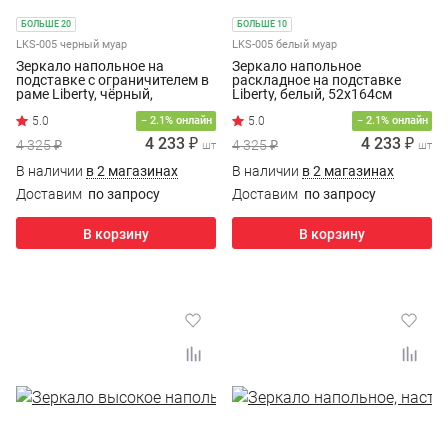
БОЛЬШЕ 20
БОЛЬШЕ 10
LKS-005 черный муар
LKS-005 белый муар
Зеркало напольное на
Зеркало напольное
подставке с ограничителем в
раскладное на подставке
раме Liberty, чёрный,
Liberty, белый, 52x164см
52x164см
5.0
5.0
− 2.1% онлайн
− 2.1% онлайн
4 233 ₽
4 233 ₽
4 325 ₽
4 325 ₽
шт
шт
В наличии
в 2 магазинах
В наличии
в 2 магазинах
Доставим
по запросу
Доставим
по запросу
В корзину
В корзину