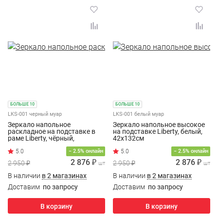
БОЛЬШЕ 10
БОЛЬШЕ 10
LKS-001 черный муар
LKS-001 белый муар
Зеркало напольное
Зеркало напольное высокое
раскладное на подставке в
на подставке Liberty, белый,
раме Liberty, чёрный,
42x132см
42x132см
5.0
5.0
− 2.5% онлайн
− 2.5% онлайн
2 876 ₽
2 876 ₽
2 950 ₽
2 950 ₽
шт
шт
В наличии
в 2 магазинах
В наличии
в 2 магазинах
Доставим
по запросу
Доставим
по запросу
В корзину
В корзину