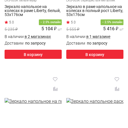
LKS-003K белый муар
LKS-003K серебристый металлик
Зеркало напольное на
Зеркало в раме напольное на
колесах в раме Liberty, белый,
колесах в полный рост Liberty,
53х176см
53х176см
5.0
− 2.5% онлайн
− 2.5% онлайн
5 104 ₽
5 416 ₽
5 235 ₽
5 555 ₽
шт
шт
В наличии
в 2 магазинах
В наличии
в 1 магазине
Доставим
по запросу
Доставим
по запросу
В корзину
В корзину