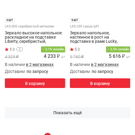
3 ШТ.
5 ШТ.
LKS-005 серебристый металлик
LKS-255 груша ШП
Зеркало высокое напольное
Зеркало напольное,
раскладное на подставке
настенное в рост на
Liberty, серебристый,
подставке в раме Lucky,
52x164см
груша широкий профиль,
− 2.1% онлайн
445х1625 см
− 2.5% онлайн
4 233 ₽
5 616 ₽
4 325 ₽
5 760 ₽
шт
шт
В наличии
в 2 магазинах
В наличии
в 2 магазинах
Доставим
по запросу
Доставим
по запросу
В корзину
В корзину
Показать ещё