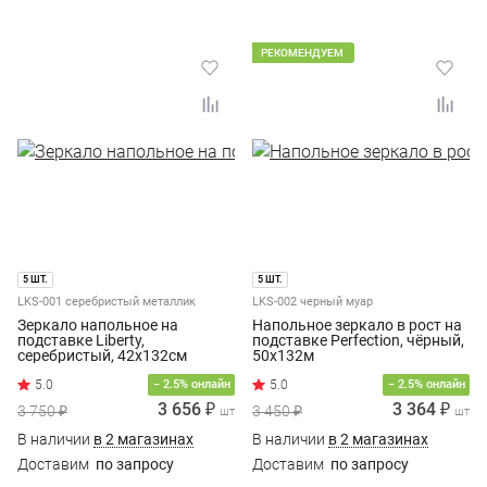
РЕКОМЕНДУЕМ
5 ШТ.
5 ШТ.
LKS-001 серебристый металлик
LKS-002 черный муар
Зеркало напольное на
Напольное зеркало в рост на
подставке Liberty,
подставке Perfection, чёрный,
серебристый, 42x132см
50x132м
− 2.5% онлайн
− 2.5% онлайн
3 656 ₽
3 364 ₽
3 750 ₽
3 450 ₽
шт
шт
В наличии
в 2 магазинах
В наличии
в 2 магазинах
Доставим
по запросу
Доставим
по запросу