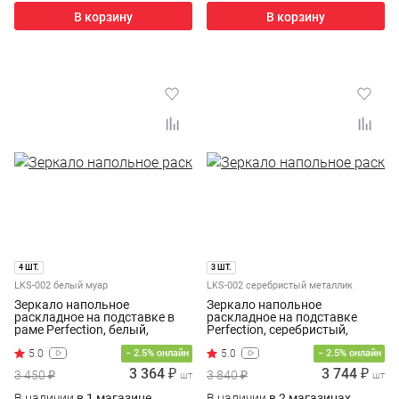
В корзину
В корзину
4 ШТ.
3 ШТ.
LKS-002 белый муар
LKS-002 серебристый металлик
Зеркало напольное
Зеркало напольное
раскладное на подставке в
раскладное на подставке
раме Perfection, белый,
Perfection, серебристый,
50x132см
50x132см
− 2.5% онлайн
− 2.5% онлайн
3 364 ₽
3 744 ₽
3 450 ₽
3 840 ₽
шт
шт
В наличии
в 1 магазине
В наличии
в 2 магазинах